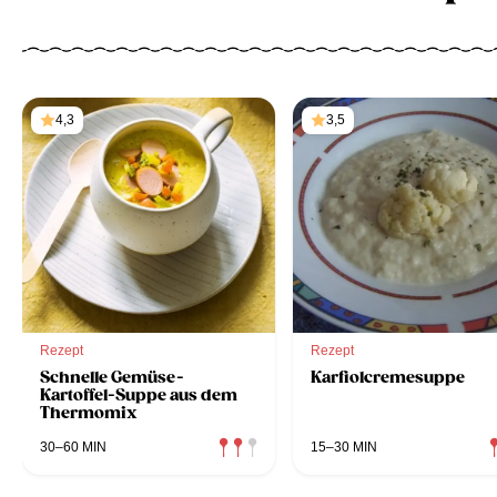
4,3
3,5
Rezept
Rezept
Schnelle Gemüse-
Karfiolcremesuppe
Kartoffel-Suppe aus dem
Thermomix
30–60 MIN
15–30 MIN