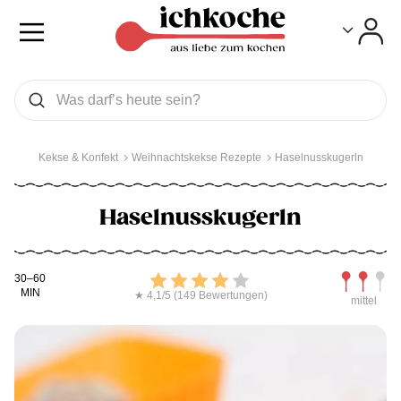
Toggle
Toggle
Was wollen Sie suchen
Suchen
Kekse & Konfekt
Weihnachtskekse Rezepte
Haselnusskugerln
Haselnusskugerln
Kochdauer
Bewerten
Schwierig
30–60
MIN
★ 4,1/5 (149 Bewertungen)
mittel