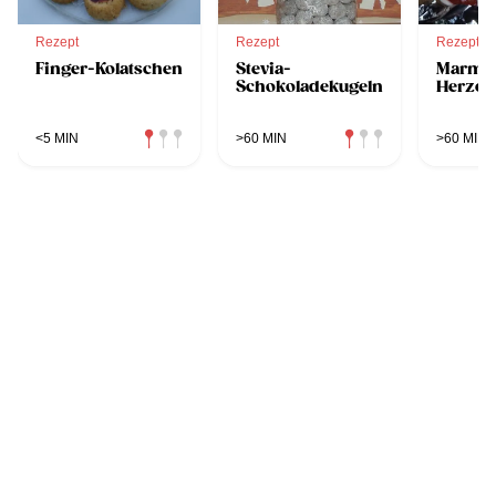
Rezept
Rezept
Rezept
Finger-Kolatschen
Stevia-
Marmel
Schokoladekugeln
Herzen
<5 MIN
>60 MIN
>60 MIN