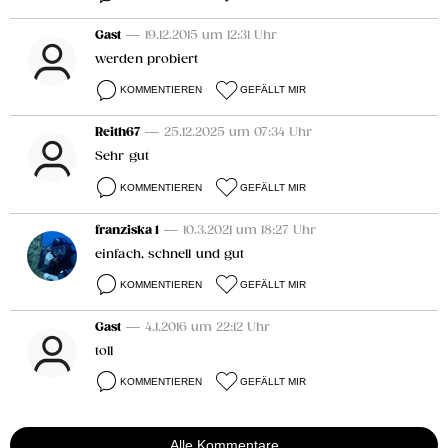
Gast
— 19.12.2015 um 12:31 Uhr
werden probiert
KOMMENTIEREN
GEFÄLLT MIR
Reith67
— 25.12.2025 um 07:34 Uhr
Sehr gut
KOMMENTIEREN
GEFÄLLT MIR
franziska 1
— 10.3.2021 um 18:27 Uhr
einfach, schnell und gut
KOMMENTIEREN
GEFÄLLT MIR
Gast
— 4.1.2016 um 22:12 Uhr
toll
KOMMENTIEREN
GEFÄLLT MIR
Alle Kommentare