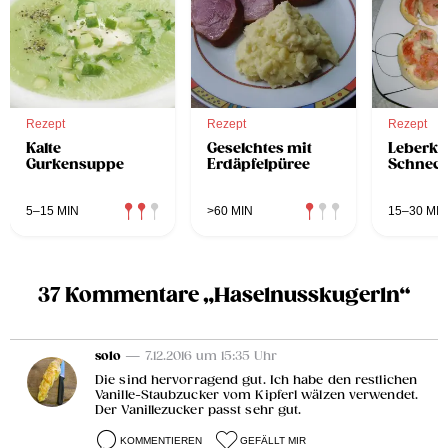
Rezept
Rezept
Rezept
Kalte
Geselchtes mit
Leberkä
Gurkensuppe
Erdäpfelpüree
Schnec
5–15 MIN
>60 MIN
15–30 MIN
37 Kommentare „Haselnusskugerln“
solo
— 7.12.2016 um 15:35 Uhr
Die sind hervorragend gut. Ich habe den restlichen
Vanille-Staubzucker vom Kipferl wälzen verwendet.
Der Vanillezucker passt sehr gut.
KOMMENTIEREN
GEFÄLLT MIR