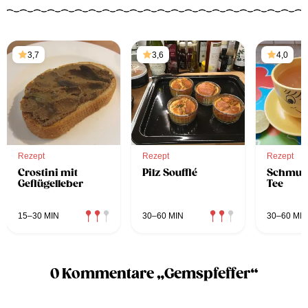
3,7
3,6
4,0
Rezept
Rezept
Rezept
Crostini mit
Pilz Soufflé
Schmudd
Geflügelleber
Tee
15–30 MIN
30–60 MIN
30–60 MIN
0 Kommentare „Gemspfeffer“