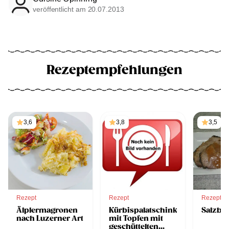
veröffentlicht am 20.07.2013
Rezeptempfehlungen
3,6
3,8
3,5
Rezept
Rezept
Rezept
Älplermagronen
Kürbispalatschinken
Salzbr
nach Luzerner Art
mit Topfen mit
geschüttelten