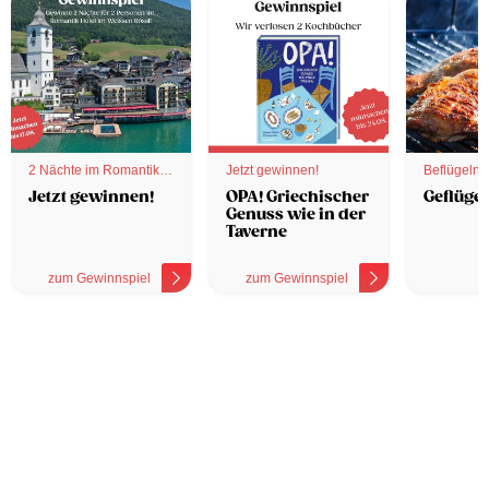
2 Nächte im Romantik
Jetzt gewinnen!
Beflügelnd
Hotel
Jetzt gewinnen!
OPA! Griechischer
Geflügel
Genuss wie in der
Taverne
zum Gewinnspiel
zum Gewinnspiel
z