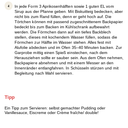
In jede Form 3 Aprikosenhälften sowie 1 guten EL vom
Sirup aus der Pfanne geben. Mit Biskuitteig bedecken, aber
nicht bis zum Rand füllen, denn er geht hoch auf. Die
Törtchen können mit passend zugeschnittenem Backpapier
bedeckt bis zum Backen im Kühlschrank aufbewahrt
werden. Die Förmchen dann auf ein tiefes Backblech
stellen, dieses mit kochendem Wasser füllen, sodass die
Förmchen zur Hälfte im Wasser stehen. Alles fest mit
Alufolie abdecken und im Ofen 35–40 Minuten backen. Zur
Garprobe mittig einen Spieß einstechen, nach dem
Herausziehen sollte er sauber sein. Aus dem Ofen nehmen,
Backpapiere abnehmen und mit einem Messer an den
Innenränder entlangfahren. In Schüsseln stürzen und mit
Begleitung nach Wahl servieren.
Tipp
Ein Tipp zum Servieren: selbst gemachter Pudding oder
Vanillesauce, Eiscreme oder Crème fraîche/ double!