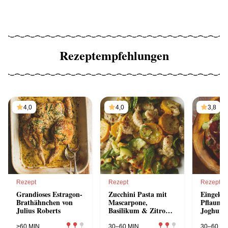
Rezeptempfehlungen
4,0
4,0
3,8
Rezept
Rezept
Rezept
Grandioses Estragon-
Zucchini Pasta mit
Eingekoc
Brathähnchen von
Mascarpone,
Pflaume
Julius Roberts
Basilikum & Zitrone
Joghurt
von Julius Roberts
Granola 
Roberts
>60 MIN
30–60 MIN
30–60 MI