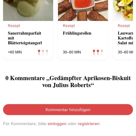
Rezept
Rezept
Rezept
Sauerrahmparfait
Frühlingsrollen
Lauwarm
mit
Kartoffel
Blätterteigstangerl
Salat mit
und Ei
>60 MIN
30–60 MIN
30–60 MIN
0 Kommentare „Gedämpfter Aprikosen-Biskuit
von Julius Roberts“
Kommentar hinzufügen
Für Kommentare, bitte
einloggen
oder
registrieren
.