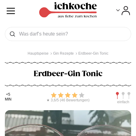
Toggle
Toggle
Was wollen Sie suchen
Suchen
Hauptspeise
Gin Rezepte
Erdbeer-Gin Tonic
Erdbeer-Gin Tonic
Kochdauer
Bewerten
Schwierig
<5
MIN
★ 3,6/5 (46 Bewertungen)
einfach