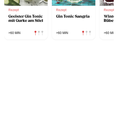
Rezept
Rezept
Rezept
Geeister Gin Tonic
Gin Tonic Sangria
Winterl
mit Gurke am Stiel
Rüben 
>60 MIN
>60 MIN
>60 MIN