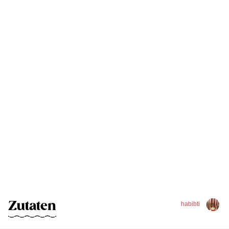
Zutaten
habibti