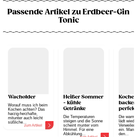
Passende Artikel zu Erdbeer-Gin
Tonic
Wacholder
Heißer Sommer
Kochen
- kühle
backen 
Worauf muss ich beim
Getränke
perfekt
Kochen achten? Das
harzig-herzhafte,
Garten
Die Temperaturen
Die warme
mitunter auch leicht
steigen und die Sonne
lädt wied
süßliche...
scheint munter vom
Verweilen
zum Artikel
Himmel. Für eine
ein. Man 
Abkühlung...
den...