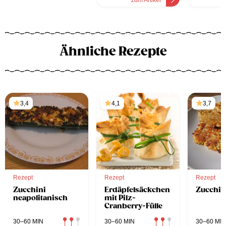
zum Artikel
z
Ähnliche Rezepte
3,4
4,1
3,7
Rezept
Rezept
Rezept
Zucchini
Erdäpfelsäckchen
Zucchin
neapolitanisch
mit Pilz-
Cranberry-Fülle
30–60 MIN
30–60 MIN
30–60 MIN