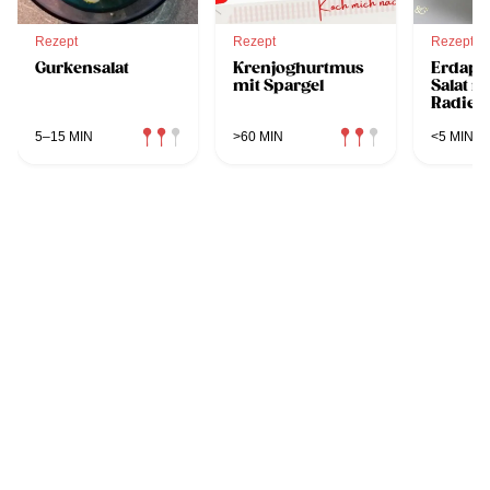
Rezept
Rezept
Rezept
Gurkensalat
Krenjoghurtmus
Erdapf
mit Spargel
Salat m
Radies
5–15 MIN
>60 MIN
<5 MIN