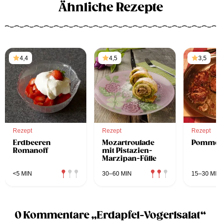
Ähnliche Rezepte
4,4
4,5
3,5
Rezept
Rezept
Rezept
Erdbeeren
Mozartroulade
Pommol
Romanoff
mit Pistazien-
Marzipan-Fülle
<5 MIN
30–60 MIN
15–30 MIN
0 Kommentare „Erdapfel-Vogerlsalat“