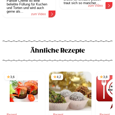
Pariser Creme ist eine
traut sich so mancher...
beliebte Füllung für Kuchen
zum Video
und Torten und wird auch
gerne als...
zum Video
Ähnliche Rezepte
3,6
4,2
3,8
Rezept
Rezept
Rezept