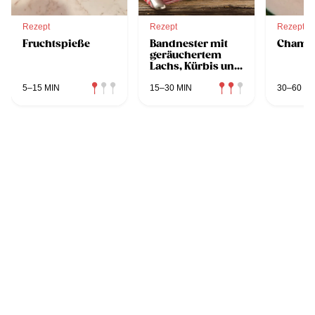
Rezept
Rezept
Rezept
Fruchtspieße
Bandnester mit
Champi
geräuchertem
Lachs, Kürbis und
Grünem Veltliner
5–15 MIN
15–30 MIN
30–60 MI