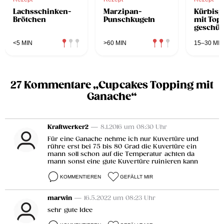
Lachsschinken-
Marzipan-
Kürbisp
Brötchen
Punschkugeln
mit Top
geschütt
Balsami
Erdbeer
<5 MIN
>60 MIN
15–30 MIN
27 Kommentare „Cupcakes Topping mit
Ganache“
Kraftwerker2
— 8.1.2016 um 08:30 Uhr
Für eine Ganache nehme ich nur Kuvertüre und
rühre erst bei 75 bis 80 Grad die Kuvertüre ein
mann soll schon auf die Temperatur achten da
mann sonst eine gute Kuvertüre ruinieren kann
KOMMENTIEREN
GEFÄLLT MIR
marwin
— 16.5.2022 um 08:23 Uhr
sehr gute Idee