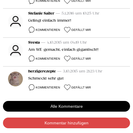
KOMMENTIEREN
GEFÄLLT MIR
Stefanie Sailer
— 5.1.2016 um 10:25 Uhr
Gelingt einfach immer!
KOMMENTIEREN
GEFÄLLT MIR
Svesta
— 4.10.2015 um 04:19 Uhr
Am WE gemacht, einfach gigantisch!!
KOMMENTIEREN
GEFÄLLT MIR
herzigerezepte
— 3.10.2015 um 21:23 Uhr
Schmeckt sehr gut
KOMMENTIEREN
GEFÄLLT MIR
Alle Kommentare
Kommentar hinzufügen