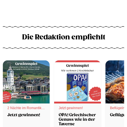
Die Redaktion empfiehlt
2 Nächte im Romantik
Jetzt gewinnen!
Beflügelnd
Hotel
Jetzt gewinnen!
OPA! Griechischer
Geflügel
Genuss wie in der
Taverne