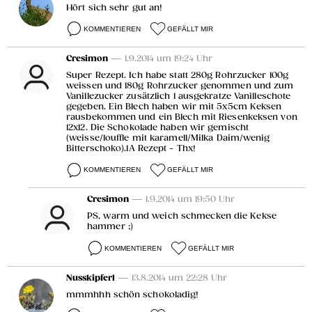
Hört sich sehr gut an!
KOMMENTIEREN
GEFÄLLT MIR
Cresimon
— 1.9.2014 um 19:24 Uhr
Super Rezept. Ich habe statt 280g Rohrzucker 100g
weissen und 180g Rohrzucker genommen und zum
Vanillezucker zusätzlich 1 ausgekratze Vanilleschote
gegeben. Ein Blech haben wir mit 5x5cm Keksen
rausbekommen und ein Blech mit Riesenkeksen von
12x12. Die Schokolade haben wir gemischt
(weisse/louffle mit karamell/Milka Daim/wenig
Bitterschoko).1A Rezept - Thx!
KOMMENTIEREN
GEFÄLLT MIR
Cresimon
— 1.9.2014 um 19:50 Uhr
PS, warm und weich schmecken die Kekse
hammer ;)
KOMMENTIEREN
GEFÄLLT MIR
Nusskipferl
— 13.8.2014 um 22:28 Uhr
mmmhhh schön schokoladig!