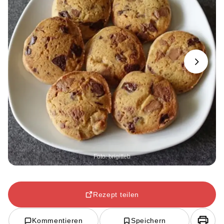
Next
Foto: brigitteb
Rezept teilen
Kommentieren
Speichern