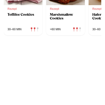
Rezept
Rezept
Rezept
Toffifee Cookies
Marshmallow
Haferfl
Cookies
Cookie
30–60 MIN
>60 MIN
30–60 MI