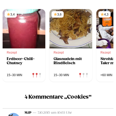
3,4
3,6
4,3
Rezept
Rezept
Rezept
Erdbeer-Chili-
Glasnudeln mit
Strohko
Chutney
Rindfleisch
Taler m
15–30 MIN
15–30 MIN
>60 MIN
4 Kommentare „Cookies“
MJP
— 7.10.2015 um 10:03 Uhr