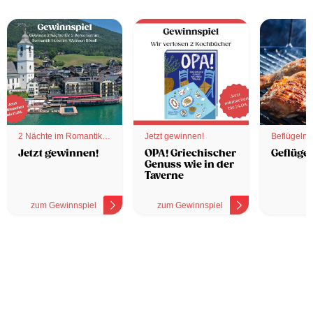
2 Nächte im Romantik
Jetzt gewinnen!
Beflügelnd
Hotel
Jetzt gewinnen!
OPA! Griechischer
Geflügel
Genuss wie in der
Taverne
zum Gewinnspiel
zum Gewinnspiel
z