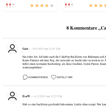
8 Kommentare „Cak
Gast
— 18.9.2015 um 21:07 Uhr
Ein tolles Set. Ich habe auch die CakePop Backform von Birkmann und di
Keine Patzerei mit dem Teig, der entweder zu feucht oder zu trocken ist
lieber einen normalen Kuchenteig, als diese feuchten, festen Patzen. Kann
weiterempfehlen!
KOMMENTIEREN
GEFÄLLT MIR
EvaW
— 6.12.2015 um 13:27 Uhr
Hab so eine backform geschenkt bekommen. Leider ohne rezept. Wer kan