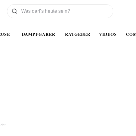
Was wollen Sie suchen
Suchen
EUSE
DAMPFGARER
RATGEBER
VIDEOS
CO
cht