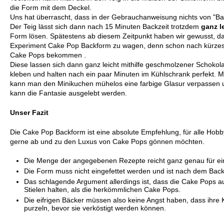
die Form mit dem Deckel.
Uns hat überrascht, dass in der Gebrauchanweisung nichts von "Bac
Der Teig lässt sich dann nach 15 Minuten Backzeit trotzdem
ganz l
Form lösen. Spätestens ab diesem Zeitpunkt haben wir gewusst, das
Experiment Cake Pop Backform zu wagen, denn schon nach kürzest
Cake Pops bekommen .
Diese lassen sich dann ganz leicht mithilfe geschmolzener Schokolad
kleben und halten nach ein paar Minuten im Kühlschrank perfekt.
kann man den Minikuchen mühelos eine farbige Glasur verpassen un
kann die Fantasie ausgelebt werden.
Unser Fazit
Die Cake Pop Backform ist eine absolute Empfehlung, für alle Hobb
gerne ab und zu den Luxus von Cake Pops gönnen möchten.
Die Menge der angegebenen Rezepte reicht ganz genau für ei
Die Form muss nicht eingefettet werden und ist nach dem Backe
Das schlagende Argument allerdings ist, dass die Cake Pops a
Stielen halten, als die herkömmlichen Cake Pops.
Die eifrigen Bäcker müssen also keine Angst haben, dass ihre
purzeln, bevor sie verköstigt werden können.