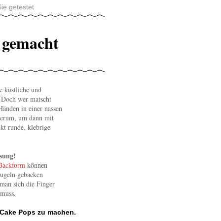
ie getestet
t gemacht
e köstliche und
. Doch wer matscht
 Händen in einer nassen
herum, um dann mit
kt runde, klebrige
sung!
Backform
können
Kugeln gebacken
man sich die Finger
 muss.
che.at / Blanka Kefer
o: Birkmann
t Cake Pops zu machen.