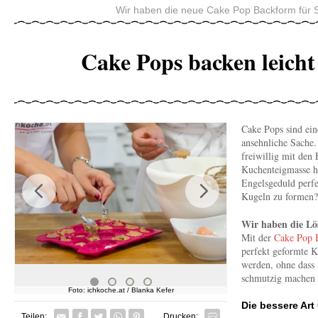
Wir haben die neue Cake Pop Backform für S
Cake Pops backen leich
Cake Pops sind ein
ansehnliche Sache
freiwillig mit den
Kuchenteigmasse 
Engelsgeduld perfe
Kugeln zu formen?
Previous
Next
Wir haben die Lö
Mit der
Cake Pop 
perfekt geformte 
werden, ohne dass 
schmutzig machen
Foto: ichkoche.at / Blanka Kefer
Foto: ichko
Fot
Die bessere Ar
Facebook
Twitter
Whatsapp senden
Pin it
Teilen:
Drucken: