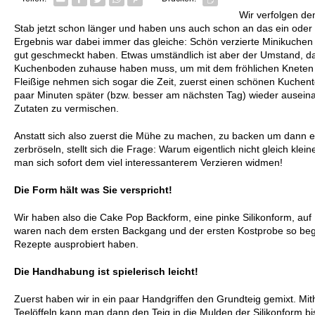
Wir verfolgen d
Stab jetzt schon länger und haben uns auch schon an das ein ode
Ergebnis war dabei immer das gleiche: Schön verzierte Minikuchen 
gut geschmeckt haben. Etwas umständlich ist aber der Umstand, da
Kuchenboden zuhause haben muss, um mit dem fröhlichen Kneten
Fleißige nehmen sich sogar die Zeit, zuerst einen schönen Kuchent
paar Minuten später (bzw. besser am nächsten Tag) wieder ausein
Zutaten zu vermischen.
Anstatt sich also zuerst die Mühe zu machen, zu backen um dann er
zerbröseln, stellt sich die Frage: Warum eigentlich nicht gleich kl
man sich sofort dem viel interessanterem Verzieren widmen!
Die Form hält was Sie verspricht!
Wir haben also die Cake Pop Backform, eine pinke Silikonform, auf
waren nach dem ersten Backgang und der ersten Kostprobe so begeis
Rezepte ausprobiert haben.
Die Handhabung ist spielerisch leicht!
Zuerst haben wir in ein paar Handgriffen den Grundteig gemixt. Mith
Teelöffeln kann man dann den Teig in die Mulden der Silikonform bi