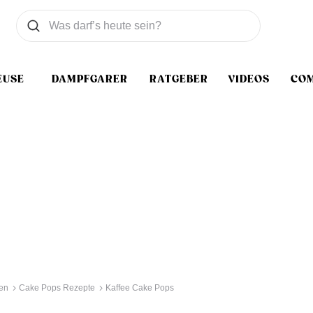
Was wollen Sie suchen
Suchen
EUSE
DAMPFGARER
RATGEBER
VIDEOS
CO
en
Cake Pops Rezepte
Kaffee Cake Pops