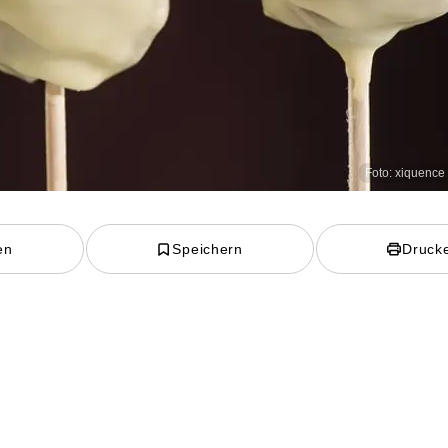
Foto: xiquence 
en
Speichern
Druck