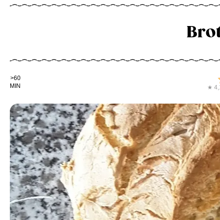
Brot
Kochdauer
>60
MIN
★ 4,