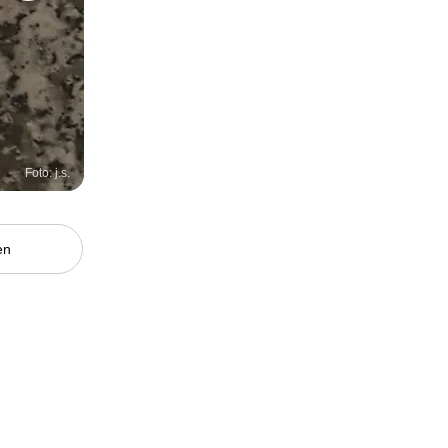
Foto: j.s.
en