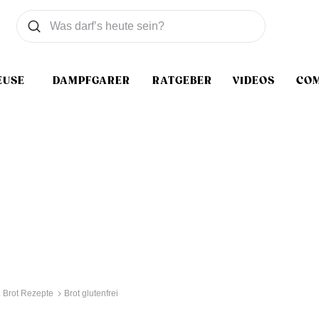
Was wollen Sie suchen
Suchen
EUSE
DAMPFGARER
RATGEBER
VIDEOS
CO
Brot Rezepte
Brot glutenfrei