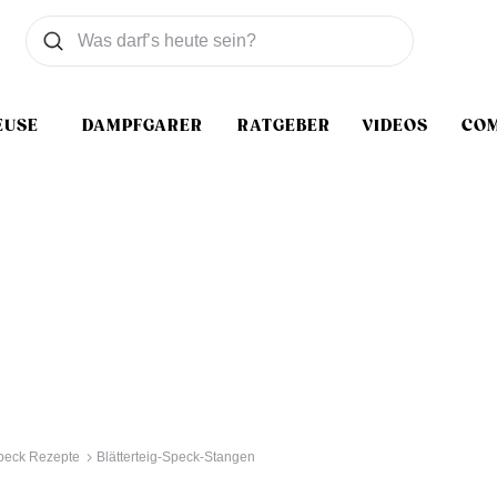
Was wollen Sie suchen
Suchen
EUSE
DAMPFGARER
RATGEBER
VIDEOS
CO
peck Rezepte
Blätterteig-Speck-Stangen