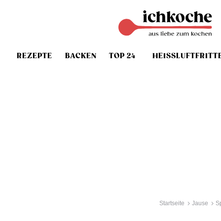
REZEPTE
BACKEN
TOP 24
HEISSLUFTFRITT
Startseite
Jause
S