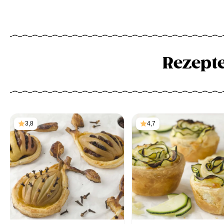
Rezept
3,8
4,7