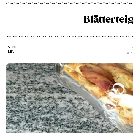
Blätterte
Kochdauer
15–30
MIN
★ 4