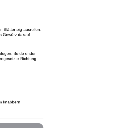
 Blätterteig ausrollen.
as Gewürz darauf
belegen. Beide enden
gengesetzte Richtung
um knabbern