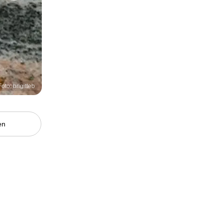
Foto: brigitteb
en