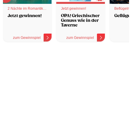
2 Nächte im Romantik
Jetzt gewinnen!
Beflügelnd
Hotel
Jetzt gewinnen!
OPA! Griechischer
Geflügel
Genuss wie in der
Taverne
zum Gewinnspiel
zum Gewinnspiel
z