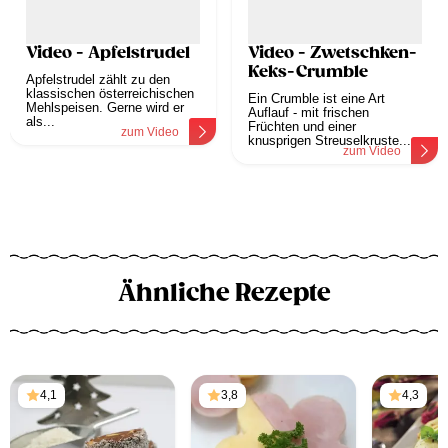
Video - Apfelstrudel
Video - Zwetschken-
Keks-Crumble
Apfelstrudel zählt zu den
klassischen österreichischen
Ein Crumble ist eine Art
Mehlspeisen. Gerne wird er
Auflauf - mit frischen
als...
Früchten und einer
zum Video
knusprigen Streuselkruste....
zum Video
Ähnliche Rezepte
4,1
3,8
4,3