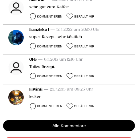
sehr gut zum Kaffee
KOMMENTIEREN
GEFÄLLT MIR
franziska 1
— 12.4.2022 um 20:00 Uhr
super Rezept, sehr köstlich
KOMMENTIEREN
GEFÄLLT MIR
GFB
— 6.11.2015 um 12:16 Uhr
Tolles Rezept.
KOMMENTIEREN
GEFÄLLT MIR
Fiwimi
— 23.7.2015 um 09:25 Uhr
lecker
KOMMENTIEREN
GEFÄLLT MIR
Alle Kommentare