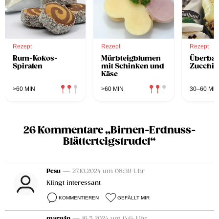
Rezept
Rezept
Rezept
Rum-Kokos-
Mürbteigblumen
Überba
Spiralen
mit Schinken und
Zucchin
Käse
>60 MIN
>60 MIN
30–60 MIN
26 Kommentare „Birnen-Erdnuss-
Blätterteigstrudel“
Pesu
— 27.10.2024 um 08:39 Uhr
Klingt interessant
KOMMENTIEREN
GEFÄLLT MIR
marwin
— 16.5.2024 um 14:14 Uhr