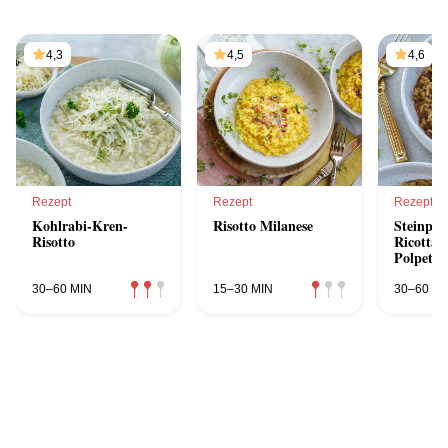
4,3
4,5
4,6
Rezept
Rezept
Rezept
Kohlrabi-Kren-
Risotto Milanese
Steinpilz
Risotto
Ricotta-
Polpette
30–60 MIN
15–30 MIN
30–60 MI