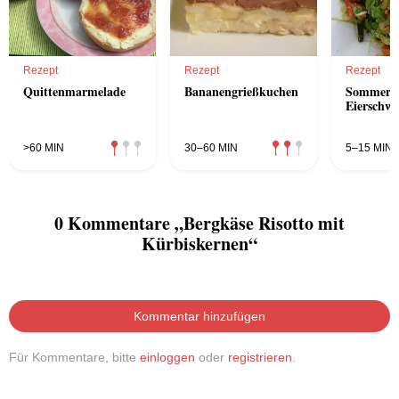
Rezept
Rezept
Rezept
Quittenmarmelade
Bananengrießkuchen
Sommersa
Eierschw
>60 MIN
30–60 MIN
5–15 MIN
0 Kommentare „Bergkäse Risotto mit
Kürbiskernen“
Kommentar hinzufügen
Für Kommentare, bitte
einloggen
oder
registrieren
.