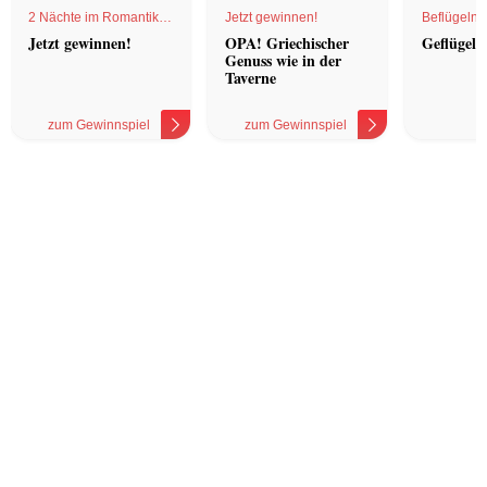
2 Nächte im Romantik
Jetzt gewinnen!
Beflügelnd
Hotel
Jetzt gewinnen!
OPA! Griechischer
Geflügel 
Genuss wie in der
Taverne
zum Gewinnspiel
zum Gewinnspiel
z