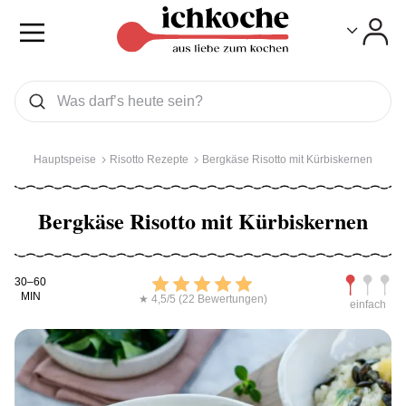
Toggle
Toggle
Was wollen Sie suchen
Suchen
Hauptspeise
Risotto Rezepte
Bergkäse Risotto mit Kürbiskernen
Bergkäse Risotto mit Kürbiskernen
Kochdauer
Bewerten
Schwierig
30–60
MIN
★ 4,5/5 (22 Bewertungen)
einfach