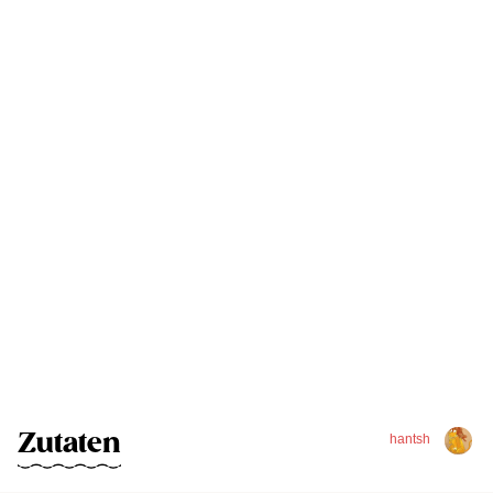
Zutaten
hantsh