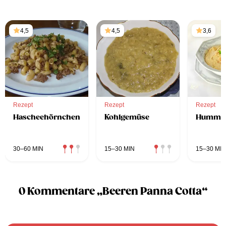
4,5
4,5
3,6
Rezept
Rezept
Rezept
Hascheehörnchen
Kohlgemüse
Hummu
30–60 MIN
15–30 MIN
15–30 MIN
0 Kommentare „Beeren Panna Cotta“