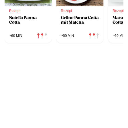
Rezept
Rezept
Rezept
Nutella Panna
Grüne Panna Cotta
Maroni
Cotta
mit Matcha
Cotta
>60 MIN
>60 MIN
>60 MIN