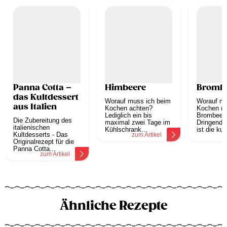
Panna Cotta –
Himbeere
Bromb
das Kultdessert
Worauf muss ich beim
Worauf mu
aus Italien
Kochen achten?
Kochen mi
Lediglich ein bis
Brombeere
Die Zubereitung des
maximal zwei Tage im
Dringend 
italienischen
Kühlschrank...
ist die kur
Kultdesserts - Das
zum Artikel
z
Originalrezept für die
Panna Cotta...
zum Artikel
Ähnliche Rezepte