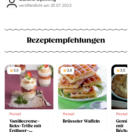
veröffentlicht am 20.07.2013
Rezeptempfehlungen
3,5
3,8
3,5
Rezept
Rezept
Rezept
Vanillecreme-
Brüsseler Waffeln
Gemüse
Keks-Trifle mit
mit
Erdbeer-
Bécham