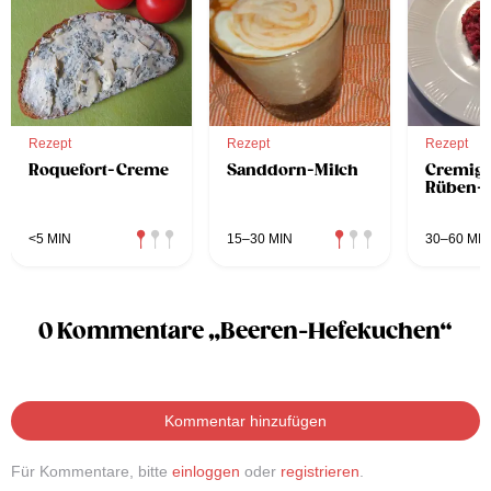
Rezept
Rezept
Rezept
Roquefort-Creme
Sanddorn-Milch
Cremige
Rüben-R
<5 MIN
15–30 MIN
30–60 MIN
0 Kommentare „Beeren-Hefekuchen“
Kommentar hinzufügen
Für Kommentare, bitte
einloggen
oder
registrieren
.