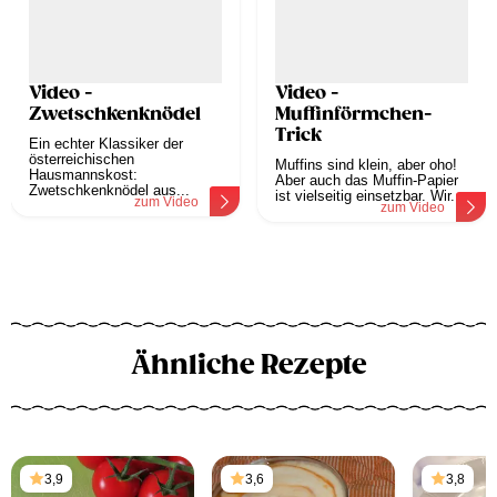
Video -
Video -
Zwetschkenknödel
Muffinförmchen-
Trick
Ein echter Klassiker der
österreichischen
Muffins sind klein, aber oho!
Hausmannskost:
Aber auch das Muffin-Papier
Zwetschkenknödel aus...
ist vielseitig einsetzbar. Wir...
zum Video
zum Video
Ähnliche Rezepte
3,9
3,6
3,8