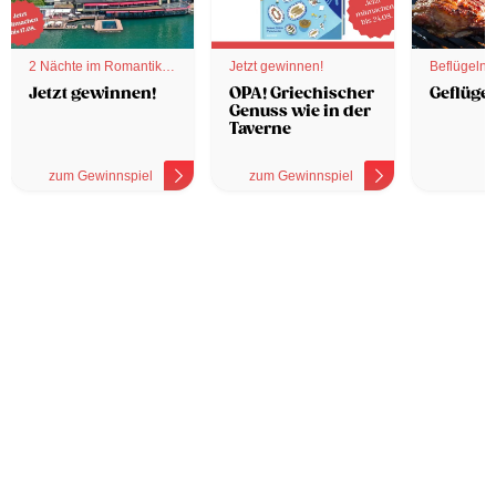
2 Nächte im Romantik
Jetzt gewinnen!
Beflügelnd
Hotel
Jetzt gewinnen!
OPA! Griechischer
Geflügel
Genuss wie in der
Taverne
zum Gewinnspiel
zum Gewinnspiel
z