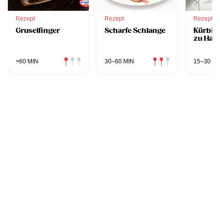
Rezept
Rezept
Rezept
Gruselfinger
Scharfe Schlange
Kürbis
zu Hal
>60 MIN
30–60 MIN
15–30 MI