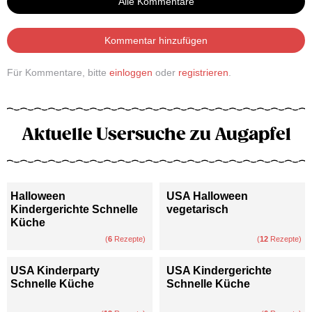
Alle Kommentare
Kommentar hinzufügen
Für Kommentare, bitte
einloggen
oder
registrieren
.
Aktuelle Usersuche zu Augapfel
Halloween
USA Halloween
Kindergerichte Schnelle
vegetarisch
Küche
(
6
Rezepte)
(
12
Rezepte)
USA Kinderparty
USA Kindergerichte
Schnelle Küche
Schnelle Küche