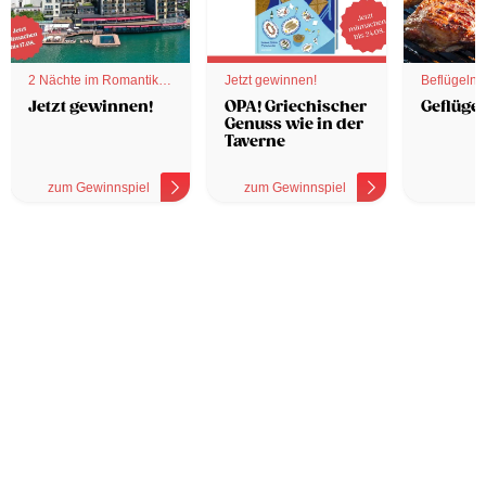
2 Nächte im Romantik
Jetzt gewinnen!
Beflügelnd
Hotel
Jetzt gewinnen!
OPA! Griechischer
Geflügel
Genuss wie in der
Taverne
zum Gewinnspiel
zum Gewinnspiel
z