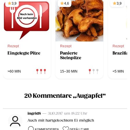
3,9
4,6
3,9
Rezept
Rezept
Rezept
Eingelegte Pilze
Panierte
Brazilia
Steinpilze
>60 MIN
15–30 MIN
<5 MIN
20 Kommentare „Augapfel“
ingridS
— 31.10.2017 um 18:22 Uhr
Auch mit hartgekochtem Ei möglich
KOMMENTIEREN
GEFÄLLT MIR