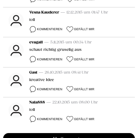
Vesna Kauderer
— 12.12.2015 um 01:47 Uhr
toll
KOMMENTIEREN
GEFÄLLT MIR
evagall
— 5.11.2015 um 00:34 Uhr
schaut richtig gruselig aus
KOMMENTIEREN
GEFÄLLT MIR
Gast
— 26.10.2015 um 08:41 Uhr
kreative Idee
KOMMENTIEREN
GEFÄLLT MIR
Nala888
— 22.10.2015 um 08:00 Uhr
toll
KOMMENTIEREN
GEFÄLLT MIR