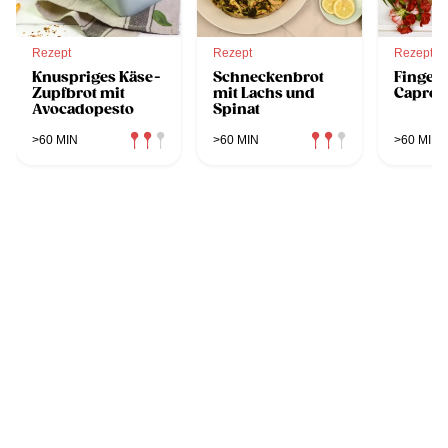
Rezept
Rezept
Rezept
Knuspriges Käse-
Schneckenbrot
Finger
Zupfbrot mit
mit Lachs und
Capres
Avocadopesto
Spinat
>60 MIN
>60 MIN
>60 MIN