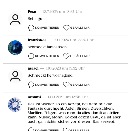
Pesu
— 13.7.2024 um 18:37 Uhr
Sehr gut
KOMMENTIEREN
GEFÄLLT MIR
franziska 1
— 20.1.2024 um 18:24 Uhr
schmeckt fantastisch
KOMMENTIEREN
GEFÄLLT MIR
asrael
— 11.10.2023 um 13:32 Uhr
Schmeckt hervorragend
KOMMENTIEREN
GEFÄLLT MIR
omami
— 13.10.2019 um 12:56 Uhr
Das ist wieder so ein Rezept, bei dem mir die
Fantasie durchgeht. Äpfel, Birnen, Zwetschken,
Marillen, Feigen, was man da alles damit anstellen
kann. Nüsse, Mohn, Kokosflocken usw., da ist aber
auch gar nichts sicher vor diesem Basisrezept.
KOMMENTIEREN
GEFÄLLT MIR