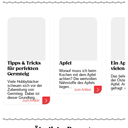
Tipps & Tricks
Apfel
Ein Apfe
für perfekten
vielen F
Worauf muss ich beim
Germteig
Kochen mit dem Apfel
Das belie
achten? Die wertvollen
der Österr
Viele Hobbybäcker
Nährstoffe des Apfels
Apfel. Am
scheuen sich vor der
liegen...
gefragt: de
Zubereitung von
zum Artikel
z
Germteig. Dabei ist
dieser Grundteig...
zum Artikel