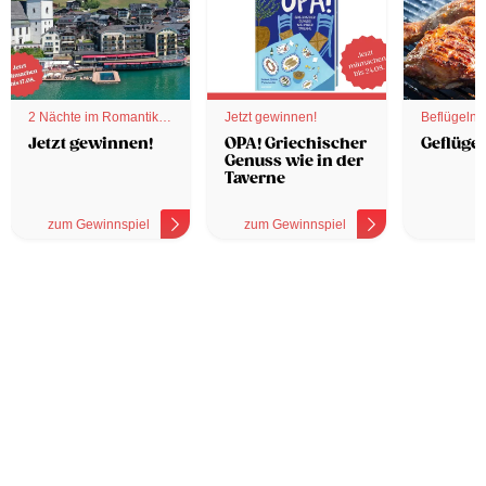
2 Nächte im Romantik
Jetzt gewinnen!
Beflügelnd
Hotel
Jetzt gewinnen!
OPA! Griechischer
Geflügel
Genuss wie in der
Taverne
zum Gewinnspiel
zum Gewinnspiel
z