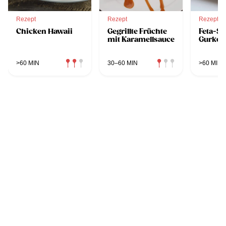
Rezept
Rezept
Rezept
Chicken Hawaii
Gegrillte Früchte
Feta-Sp
mit Karamellsauce
Gurke
>60 MIN
30–60 MIN
>60 MIN