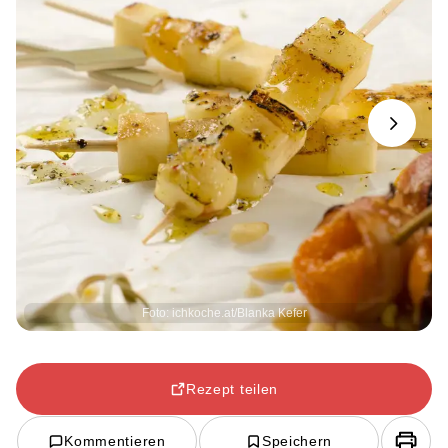
Next
Foto: ichkoche.at/Blanka Kefer
Rezept teilen
Kommentieren
Speichern