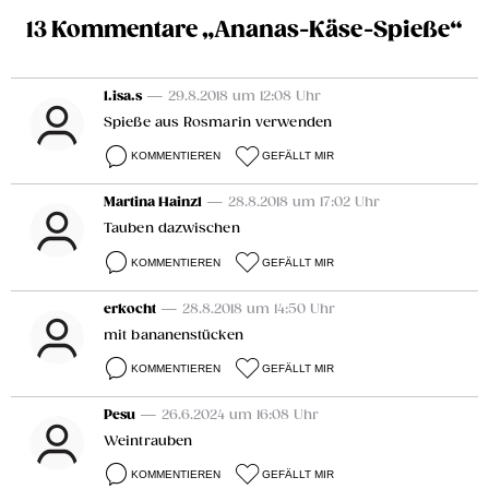
13 Kommentare „Ananas-Käse-Spieße“
l.isa.s
— 29.8.2018 um 12:08 Uhr
Spieße aus Rosmarin verwenden
KOMMENTIEREN
GEFÄLLT MIR
Martina Hainzl
— 28.8.2018 um 17:02 Uhr
Tauben dazwischen
KOMMENTIEREN
GEFÄLLT MIR
erkocht
— 28.8.2018 um 14:50 Uhr
mit bananenstücken
KOMMENTIEREN
GEFÄLLT MIR
Pesu
— 26.6.2024 um 16:08 Uhr
Weintrauben
KOMMENTIEREN
GEFÄLLT MIR