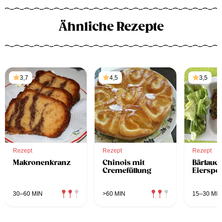
Ähnliche Rezepte
3,7
4,5
3,5
Rezept
Rezept
Rezept
Makronenkranz
Chinois mit
Bärlauc
Cremefüllung
Eierspe
30–60 MIN
>60 MIN
15–30 MIN