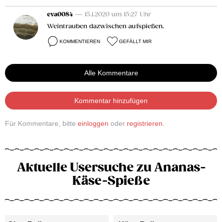
eva0084
— 15.1.2020 um 15:27 Uhr
Weintrauben dazwischen aufspießen.
KOMMENTIEREN
GEFÄLLT MIR
Alle Kommentare
Kommentar hinzufügen
Für Kommentare, bitte
einloggen
oder
registrieren
.
Aktuelle Usersuche zu Ananas-
Käse-Spieße