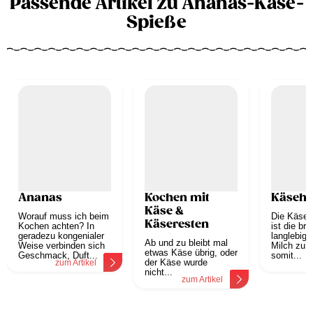
Passende Artikel zu Ananas-Käse-
Spieße
Ananas
Kochen mit
Käsehe
Käse &
Worauf muss ich beim
Die Käseh
Käseresten
Kochen achten? In
ist die bri
geradezu kongenialer
langlebig
Ab und zu bleibt mal
Weise verbinden sich
Milch zu 
etwas Käse übrig, oder
Geschmack, Duft...
somit...
der Käse wurde
zum Artikel
z
nicht...
zum Artikel