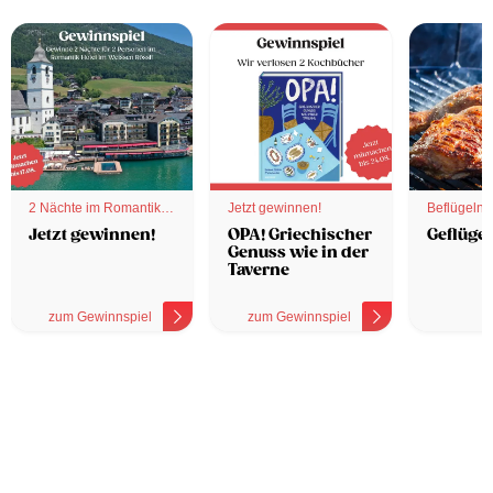
2 Nächte im Romantik
Jetzt gewinnen!
Beflügelnd
Hotel
Jetzt gewinnen!
OPA! Griechischer
Geflügel
Genuss wie in der
Taverne
zum Gewinnspiel
zum Gewinnspiel
z