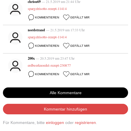
chrisu69
— 21.5.2019 um 21:44 Uhr
spargelrisotto-rezept-11414
KOMMENTIEREN
GEFÄLLT MIR
nordstrand
— 21.5.2019 um 17:33 Uhr
spargelrisotto-rezept-11414
KOMMENTIEREN
GEFÄLLT MIR
200x
— 20.5.2019 um 23:47 Uhr
erdbeerknoedel-rezept-230877
KOMMENTIEREN
GEFÄLLT MIR
Alle Kommentare
Kommentar hinzufügen
Für Kommentare, bitte
einloggen
oder
registrieren
.