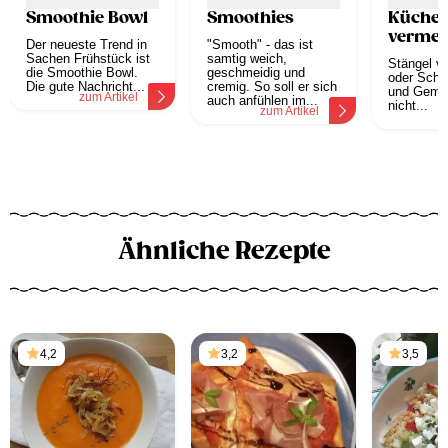
Smoothie Bowl
Smoothies
Küchen
vermei
Der neueste Trend in
"Smooth" - das ist
Sachen Frühstück ist
samtig weich,
Stängel v
die Smoothie Bowl.
geschmeidig und
oder Scha
Die gute Nachricht...
cremig. So soll er sich
und Gemü
zum Artikel
auch anfühlen im...
nicht...
zum Artikel
z
Ähnliche Rezepte
4,2
3,2
3,5