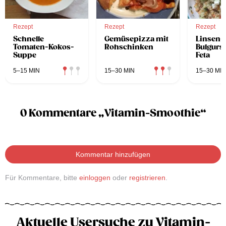
Rezept
Rezept
Rezept
Schnelle
Gemüsepizza mit
Linsen-
Tomaten-Kokos-
Rohschinken
Bulgursa
Suppe
Feta
5–15 MIN
15–30 MIN
15–30 MIN
0 Kommentare „Vitamin-Smoothie“
Kommentar hinzufügen
Für Kommentare, bitte
einloggen
oder
registrieren
.
Aktuelle Usersuche zu Vitamin-