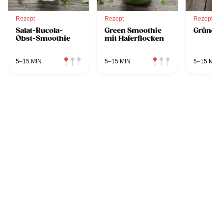
Rezept
Rezept
Rezept
Salat-Rucola-
Green Smoothie
Grüner
Obst-Smoothie
mit Haferflocken
5–15 MIN
5–15 MIN
5–15 MIN