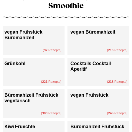
Smoothie
vegan Frühstück
vegan Büromahlzeit
Büromahlzeit
(
97
Rezepte)
(
216
Rezepte)
Grünkohl
Cocktails Cocktail-
Aperitif
(
221
Rezepte)
(
218
Rezepte)
Büromahlzeit Frühstück
vegan Frühstück
vegetarisch
(
300
Rezepte)
(
245
Rezepte)
Kiwi Fruechte
Büromahlzeit Frühstück