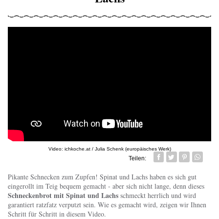
Video: ichkoche.at / Julia Schenk (europäisches Werk)
Teilen:
Facebook
Twitter
Pin it
Whatsa
Pikante Schnecken zum Zupfen! Spinat und Lachs haben es sich gut
eingerollt im Teig bequem gemacht - aber sich nicht lange, denn dieses
Schneckenbrot mit Spinat und Lachs
schmeckt herrlich und wird
garantiert ratzfatz verputzt sein. Wie es gemacht wird, zeigen wir Ihnen
Schritt für Schritt in diesem Video.