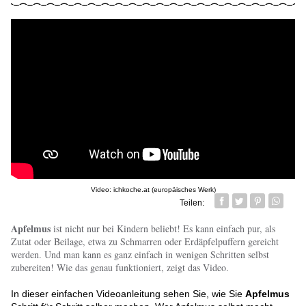
Video: ichkoche.at (europäisches Werk)
Teilen:
Facebook
Twitter
Pin it
Whatsa
Apfelmus
ist nicht nur bei Kindern beliebt! Es kann einfach pur, als
Zutat oder Beilage, etwa zu Schmarren oder Erdäpfelpuffern gereicht
werden. Und man kann es ganz einfach in wenigen Schritten selbst
zubereiten! Wie das genau funktioniert, zeigt das Video.
In dieser einfachen Videoanleitung sehen Sie, wie Sie
Apfelmus