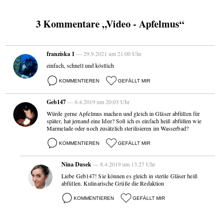
3 Kommentare „Video - Apfelmus“
franziska 1
— 29.9.2021 um 21:00 Uhr
einfach, schnell und köstlich
KOMMENTIEREN
GEFÄLLT MIR
Geb147
— 6.4.2019 um 20:03 Uhr
Würde gerne Apfelmus machen und gleich in Gläser abfüllen für
später, hat jemand eine Idee? Soll ich es einfach heiß abfüllen wie
Marmelade oder noch zusätzlich sterilisieren im Wasserbad?
KOMMENTIEREN
GEFÄLLT MIR
Nina Dusek
— 8.4.2019 um 13:27 Uhr
Liebe Geb147! Sie können es gleich in sterile Gläser heiß
abfüllen. Kulinarische Grüße die Redaktion
KOMMENTIEREN
GEFÄLLT MIR