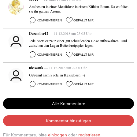
Am besten in einer Metalldose in einem Kühlen Raum. Da entfalten
sie ihr ganzes Aroma.
KOMMENTIEREN
GEFÄLLT MIR
Dezember12
— 11.12.2018 um 23:05 Uhr
Jede Sorte extra in einer gut schließenden Dose aufbewahren. Und
zwischen den Lagen Butterbrotpapier legen.
KOMMENTIEREN
GEFÄLLT MIR
nic.wank
— 11.12.2018 um 22:00 Uhr
Getrennt nach Sorte, in Keksdosen :-)
KOMMENTIEREN
GEFÄLLT MIR
Alle Kommentare
Kommentar hinzufügen
Für Kommentare, bitte
einloggen
oder
registrieren
.