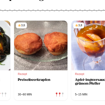
3,6
3,8
Rezept
Rezept
t
Preiselbeerkrapfen
Apfel-Ingwersauc
grünem Pfeffer
30–60 MIN
5–15 MIN