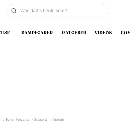
Was wollen Sie suchen
Suchen
EUSE
DAMPFGARER
RATGEBER
VIDEOS
CO
nd Torten Rezepte
Süsse Zimt-Nudeln