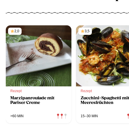
2,0
3,5
Rezept
Rezept
Marzipanroulade mit
Zucchini-Spaghetti mi
Pariser Creme
Meeresfrüchten
>60 MIN
15–30 MIN