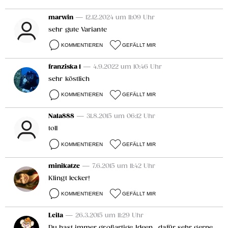
marwin
— 12.12.2024 um 11:09 Uhr
sehr gute Variante
KOMMENTIEREN
GEFÄLLT MIR
franziska 1
— 4.9.2022 um 10:46 Uhr
sehr köstlich
KOMMENTIEREN
GEFÄLLT MIR
Nala888
— 31.8.2015 um 06:12 Uhr
toll
KOMMENTIEREN
GEFÄLLT MIR
minikatze
— 7.6.2015 um 11:42 Uhr
Klingt lecker!
KOMMENTIEREN
GEFÄLLT MIR
Leila
— 26.3.2015 um 11:29 Uhr
Du hast immer großartige Ideen , dafür sehr gerne