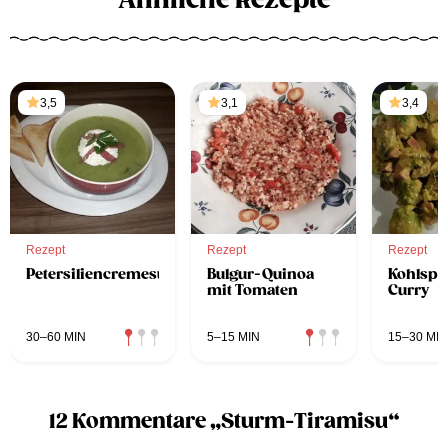
Ähnliche Rezepte
3,5
3,1
3,4
Rezept
Rezept
Rezept
Petersiliencremesuppe
Bulgur-Quinoa
Kohlspr
mit Tomaten
Curry
30–60 MIN
5–15 MIN
15–30 MIN
12 Kommentare „Sturm-Tiramisu“