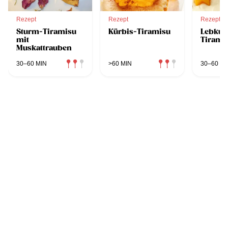
Rezept
Rezept
Rezept
Sturm-Tiramisu
Kürbis-Tiramisu
Lebkuc
mit
Tirami
Muskattrauben
30–60 MIN
>60 MIN
30–60 MI