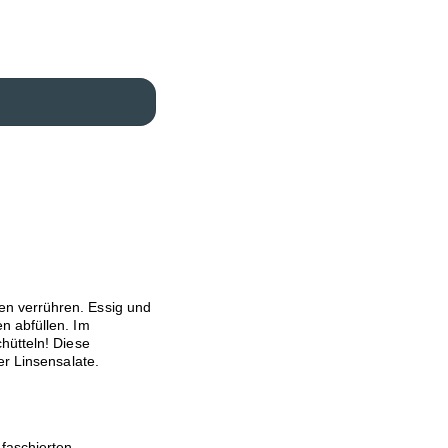
n verrühren. Essig und
n abfüllen. Im
hütteln! Diese
er Linsensalate.
 faschierten