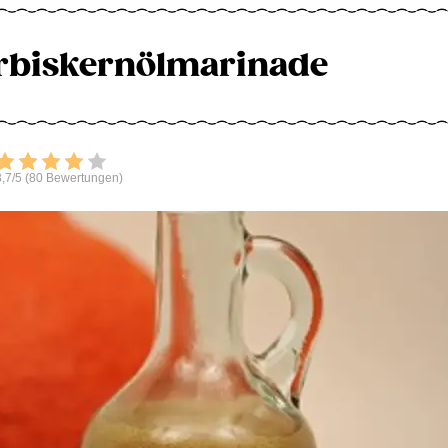
ürbiskernölmarinade
Bewerten
,7/5 (80 Bewertungen)