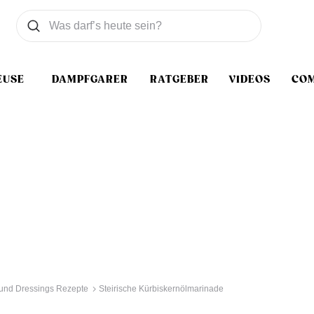
Was wollen Sie suchen
Suchen
EUSE
DAMPFGARER
RATGEBER
VIDEOS
CO
und Dressings Rezepte
Steirische Kürbiskernölmarinade