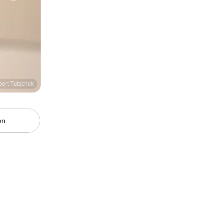
bert Tutschek
en