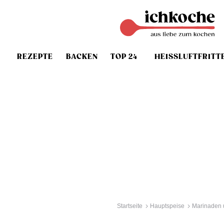
REZEPTE
BACKEN
TOP 24
HEISSLUFTFRITT
Startseite
Hauptspeise
Marinaden 