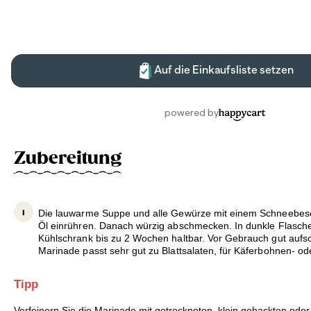
Zubereitung
Die lauwarme Suppe und alle Gewürze mit einem Schneebese
Öl einrühren. Danach würzig abschmecken. In dunkle Flasche
Kühlschrank bis zu 2 Wochen haltbar. Vor Gebrauch gut aufsc
Marinade passt sehr gut zu Blattsalaten, für Käferbohnen- od
Tipp
Verfeinern Sie die Marinade mit getrockneten, klein gehackten oder