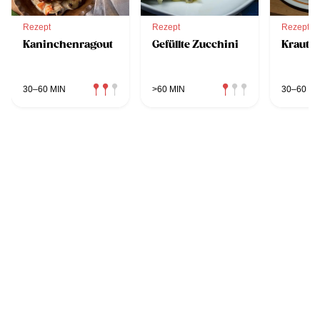
Rezept
Rezept
Rezept
Kaninchenragout
Gefüllte Zucchini
Krauts
30–60 MIN
>60 MIN
30–60 MI