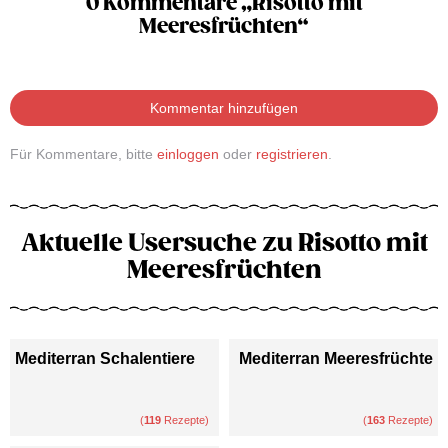
0 Kommentare „Risotto mit
Meeresfrüchten“
Kommentar hinzufügen
Für Kommentare, bitte
einloggen
oder
registrieren
.
Aktuelle Usersuche zu Risotto mit
Meeresfrüchten
Mediterran Schalentiere
Mediterran Meeresfrüchte
(
119
Rezepte)
(
163
Rezepte)