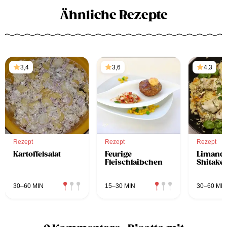
Ähnliche Rezepte
3,4
3,6
4,3
Rezept
Rezept
Rezept
Kartoffelsalat
Feurige
Limande
Fleischlaibchen
Shitake
30–60 MIN
15–30 MIN
30–60 MIN