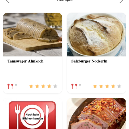
Previous
Nex
Tamsweger Almkoch
Salzburger Nockerln