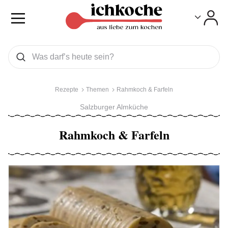
Toggle
Toggle
Was wollen Sie suchen
Suchen
Rezepte
Themen
Rahmkoch & Farfeln
Salzburger Almküche
Rahmkoch & Farfeln