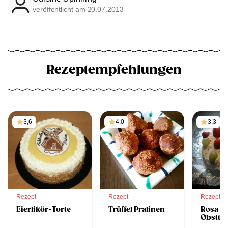
veröffentlicht am 20.07.2013
Rezeptempfehlungen
3,6
4,0
3,3
Rezept
Rezept
Rezept
Eierlikör-Torte
Trüffel Pralinen
Rosa T
Obsttor