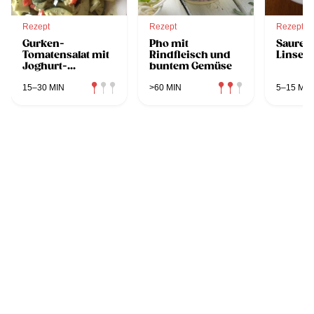
Rezept
Rezept
Rezept
Gurken-
Pho mit
Saure
Tomatensalat mit
Rindfleisch und
Linsen
Joghurt-
buntem Gemüse
Kernöldressing
15–30 MIN
>60 MIN
5–15 MIN