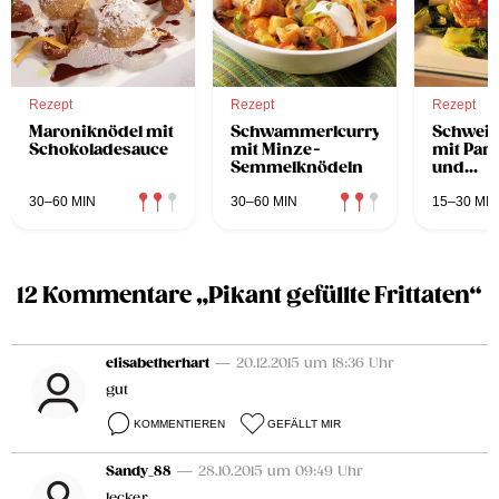
Rezept
Rezept
Rezept
Maroniknödel mit
Schwammerlcurry
Schwein
Schokoladesauce
mit Minze-
mit Par
Semmelknödeln
und
Edelsch
überba
30–60 MIN
30–60 MIN
15–30 MIN
12 Kommentare „Pikant gefüllte Frittaten“
elisabetherhart
— 20.12.2015 um 18:36 Uhr
gut
KOMMENTIEREN
GEFÄLLT MIR
Sandy_88
— 28.10.2015 um 09:49 Uhr
lecker