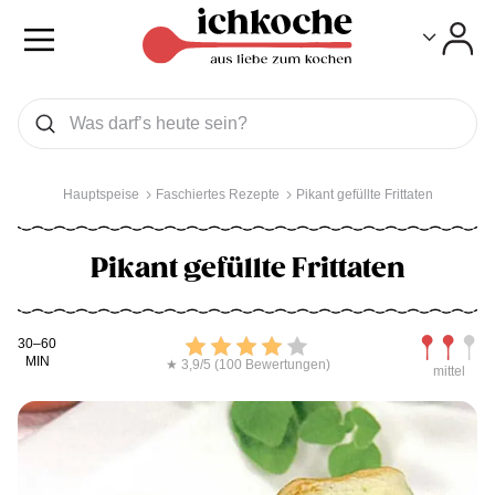
Toggle
Toggle
Was wollen Sie suchen
Suchen
Hauptspeise
Faschiertes Rezepte
Pikant gefüllte Frittaten
Pikant gefüllte Frittaten
Kochdauer
Bewerten
Schwierig
30–60
MIN
★ 3,9/5 (100 Bewertungen)
mittel