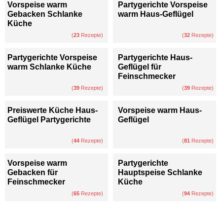
Vorspeise warm
Partygerichte Vorspeise
Gebacken Schlanke
warm Haus-Geflügel
Küche
(
23
Rezepte)
(
32
Rezepte)
Partygerichte Vorspeise
Partygerichte Haus-
warm Schlanke Küche
Geflügel für
Feinschmecker
(
39
Rezepte)
(
39
Rezepte)
Preiswerte Küche Haus-
Vorspeise warm Haus-
Geflügel Partygerichte
Geflügel
(
44
Rezepte)
(
81
Rezepte)
Vorspeise warm
Partygerichte
Gebacken für
Hauptspeise Schlanke
Feinschmecker
Küche
(
65
Rezepte)
(
94
Rezepte)