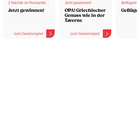
2 Nächte im Romantik
Jetzt gewinnen!
Beflügelnd
Hotel
Jetzt gewinnen!
OPA! Griechischer
Geflügel
Genuss wie in der
Taverne
zum Gewinnspiel
zum Gewinnspiel
z