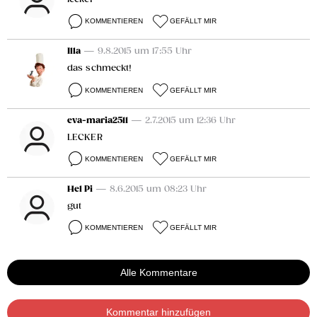
KOMMENTIEREN
GEFÄLLT MIR
Illa
— 9.8.2015 um 17:55 Uhr
das schmeckt!
KOMMENTIEREN
GEFÄLLT MIR
eva-maria2511
— 2.7.2015 um 12:36 Uhr
LECKER
KOMMENTIEREN
GEFÄLLT MIR
Hel Pi
— 8.6.2015 um 08:23 Uhr
gut
KOMMENTIEREN
GEFÄLLT MIR
Alle Kommentare
Kommentar hinzufügen