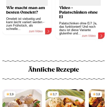
Wie macht man am
Video -
besten Omelett?
Palatschinken ohne
Ei
Omelett ist vielseitig und
kann leicht variiert werden -
Palatschinken ohne Ei? Ja,
zum Frühstück, als
das funktioniert! Und noch
schnelle...
dazu ist diese Variante
zum Video
glutenfrei und...
zum Video
Ähnliche Rezepte
3,9
3,7
3,8