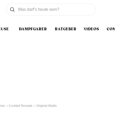
Was wollen Sie suchen
Suchen
EUSE
DAMPFGARER
RATGEBER
VIDEOS
CO
ise
Cocktail Rezepte
Original Mojito