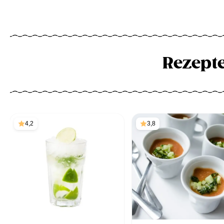
Rezept
4,2
3,8