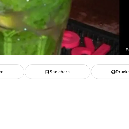
F
en
Speichern
Druck