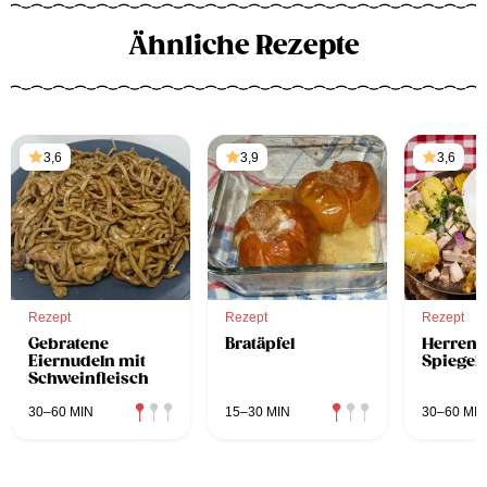
Ähnliche Rezepte
3,6
3,9
3,6
Rezept
Rezept
Rezept
Gebratene
Bratäpfel
Herreng
Eiernudeln mit
Spiegele
Schweinfleisch
30–60 MIN
15–30 MIN
30–60 MIN