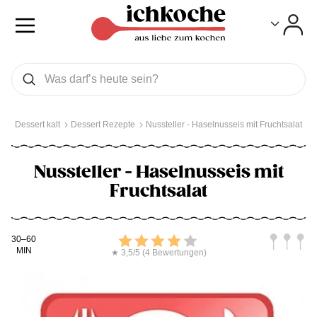
Toggle
Toggle
Was wollen Sie suchen
Suchen
Dessert kalt
Dessert Rezepte
Nussteller - Haselnusseis mit Fruchtsalat
Nussteller - Haselnusseis mit
Fruchtsalat
Kochdauer
Bewerten
Schwierig
30–60
MIN
★ 3,5/5 (4 Bewertungen)