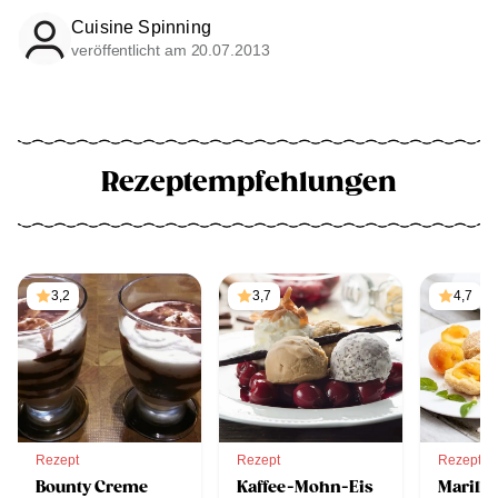
Cuisine Spinning
veröffentlicht am 20.07.2013
Rezeptempfehlungen
3,2
3,7
4,7
Rezept
Rezept
Rezept
Bounty Creme
Kaffee-Mohn-Eis
Marill