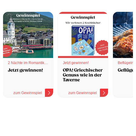
2 Nächte im Romantik
Jetzt gewinnen!
Beflügelnd
Hotel
Jetzt gewinnen!
OPA! Griechischer
Geflügel
Genuss wie in der
Taverne
zum Gewinnspiel
zum Gewinnspiel
z