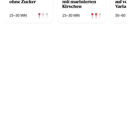
ohne Zucker
mit marinierten
auf ver
Kirschen
Varian
15–30 MIN
15–30 MIN
30–60 MI