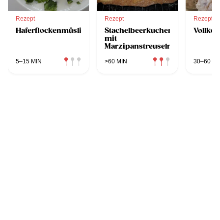
Rezept
Rezept
Rezept
Haferflockenmüsli
Stachelbeerkuchen
Vollko
mit
Marzipanstreuseln
5–15 MIN
>60 MIN
30–60 MI