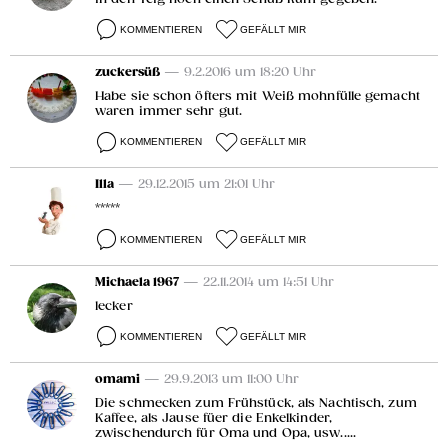
KOMMENTIEREN
GEFÄLLT MIR
zuckersüß
— 9.2.2016 um 18:20 Uhr
Habe sie schon öfters mit Weiß mohnfülle gemacht
waren immer sehr gut.
KOMMENTIEREN
GEFÄLLT MIR
Illa
— 29.12.2015 um 21:01 Uhr
*****
KOMMENTIEREN
GEFÄLLT MIR
Michaela 1967
— 22.11.2014 um 14:51 Uhr
lecker
KOMMENTIEREN
GEFÄLLT MIR
omami
— 29.9.2013 um 11:00 Uhr
Die schmecken zum Frühstück, als Nachtisch, zum
Kaffee, als Jause füer die Enkelkinder,
zwischendurch für Oma und Opa, usw.....