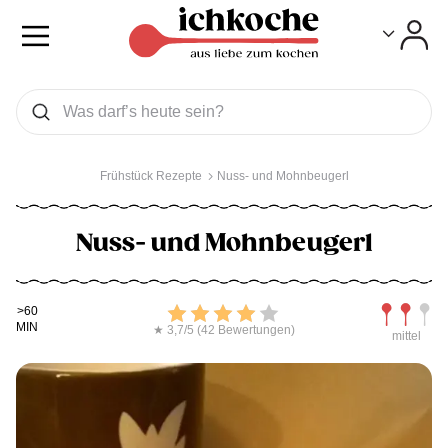
Toggle
Toggle
Was wollen Sie suchen
Suchen
Frühstück Rezepte
Nuss- und Mohnbeugerl
Nuss- und Mohnbeugerl
Kochdauer
Bewerten
Schwierig
>60
MIN
★ 3,7/5 (42 Bewertungen)
mittel