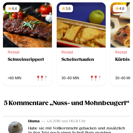
4,4
3,6
4,6
Rezept
Rezept
Rezept
Schweinsripperl
Scheiterhaufen
Kürbiss
>60 MIN
30–60 MIN
30–60 MIN
5 Kommentare „Nuss- und Mohnbeugerl“
Huma
— 4.6.2018 um 06:31 Uhr
Habe sie mit Vollkornmehl gebacken und zusätzlich
in den Teig noch einen Schuß Rum gegeben.