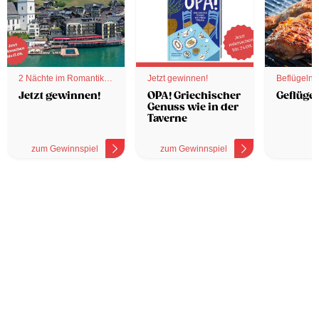
2 Nächte im Romantik
Jetzt gewinnen!
Beflügelnd
Hotel
Jetzt gewinnen!
OPA! Griechischer
Geflügel
Genuss wie in der
Taverne
zum Gewinnspiel
zum Gewinnspiel
z