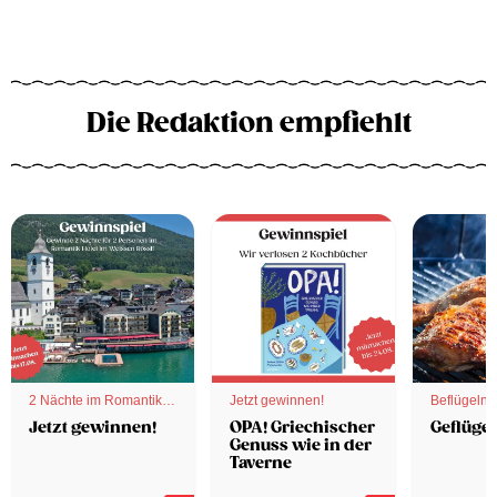
Die Redaktion empfiehlt
2 Nächte im Romantik
Jetzt gewinnen!
Beflügelnd
Hotel
Jetzt gewinnen!
OPA! Griechischer
Geflügel
Genuss wie in der
Taverne