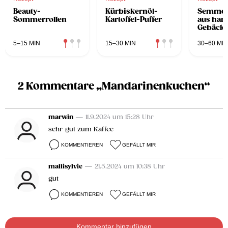
Beauty-
Kürbiskernöl-
Semmel
Sommerrollen
Kartoffel-Puffer
aus har
Gebäck
5–15 MIN
15–30 MIN
30–60 MIN
2 Kommentare „Mandarinenkuchen“
marwin
— 11.9.2024 um 15:28 Uhr
sehr gut zum Kaffee
KOMMENTIEREN
GEFÄLLT MIR
mallisylvie
— 21.5.2024 um 10:38 Uhr
gut
KOMMENTIEREN
GEFÄLLT MIR
Kommentar hinzufügen