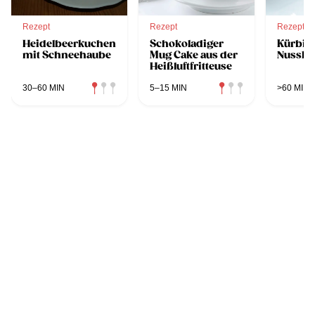
Rezept
Rezept
Rezept
Heidelbeerkuchen
Schokoladiger
Kürbis
mit Schneehaube
Mug Cake aus der
Nussku
Heißluftfritteuse
30–60 MIN
5–15 MIN
>60 MIN