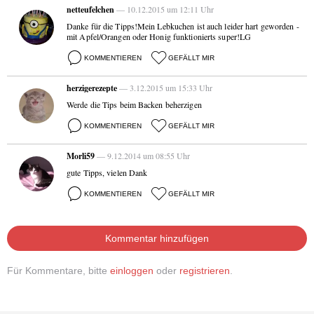
netteufelchen
— 10.12.2015 um 12:11 Uhr
Danke für die Tipps!Mein Lebkuchen ist auch leider hart geworden -
mit Apfel/Orangen oder Honig funktionierts super!LG
KOMMENTIEREN
GEFÄLLT MIR
herzigerezepte
— 3.12.2015 um 15:33 Uhr
Werde die Tips beim Backen beherzigen
KOMMENTIEREN
GEFÄLLT MIR
Morli59
— 9.12.2014 um 08:55 Uhr
gute Tipps, vielen Dank
KOMMENTIEREN
GEFÄLLT MIR
Kommentar hinzufügen
Für Kommentare, bitte
einloggen
oder
registrieren
.