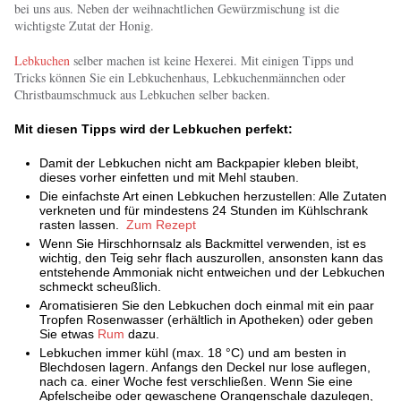
bei uns aus. Neben der weihnachtlichen Gewürzmischung ist die
wichtigste Zutat der Honig.
Lebkuchen
selber machen ist keine Hexerei. Mit einigen Tipps und
Tricks können Sie ein Lebkuchenhaus, Lebkuchenmännchen oder
Christbaumschmuck aus Lebkuchen selber backen.
Mit diesen Tipps wird der Lebkuchen perfekt:
Damit der Lebkuchen nicht am Backpapier kleben bleibt,
dieses vorher einfetten und mit Mehl stauben.
Die einfachste Art einen Lebkuchen herzustellen: Alle Zutaten
verkneten und für mindestens 24 Stunden im Kühlschrank
rasten lassen.
Zum Rezept
Wenn Sie Hirschhornsalz als Backmittel verwenden, ist es
wichtig, den Teig sehr flach auszurollen, ansonsten kann das
entstehende Ammoniak nicht entweichen und der Lebkuchen
schmeckt scheußlich.
Aromatisieren Sie den Lebkuchen doch einmal mit ein paar
Tropfen Rosenwasser (erhältlich in Apotheken) oder geben
Sie etwas
Rum
dazu.
Lebkuchen immer kühl (max. 18 °C) und am besten in
Blechdosen lagern. Anfangs den Deckel nur lose auflegen,
nach ca. einer Woche fest verschließen. Wenn Sie eine
Apfelscheibe oder gewaschene Orangenschale dazulegen,