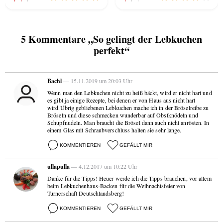
5 Kommentare „So gelingt der Lebkuchen
perfekt“
Bachl
— 15.11.2019 um 20:03 Uhr
Wenn man den Lebkuchen nicht zu heiß bäckt, wird er nicht hart und
es gibt ja einige Rezepte, bei denen er von Haus aus nicht hart
wird.Übrig gebliebenen Lebkuchen mache ich in der Bröselreibe zu
Bröseln und diese schmecken wunderbar auf Obstknödeln und
Schupfnudeln. Man braucht die Brösel dann auch nicht anrösten. In
einem Glas mit Schraubverschluss halten sie sehr lange.
KOMMENTIEREN
GEFÄLLT MIR
ullapulla
— 4.12.2017 um 10:22 Uhr
Danke für die Tipps! Heuer werde ich die Tipps brauchen, vor allem
beim Lebkuchenhaus-Backen für die Weihnachtsfeier von
Turnerschaft Deutschlandsberg!
KOMMENTIEREN
GEFÄLLT MIR