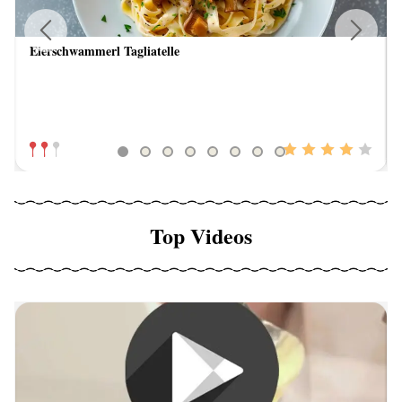
Eierschwammerl Tagliatelle
Previous
Next
Top Videos