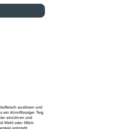
bsfleisch auslösen und
ss ein dünnflüssiger Teig
Eier einrühren und
it Mehl oder Milch
enteig entsteht.