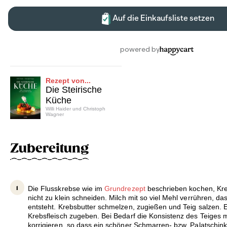
Rezept von...
Die Steirische
Küche
Willi Haider und Christoph
Wagner
Zubereitung
Die Flusskrebse wie im
Grundrezept
beschrieben kochen, Kre
nicht zu klein schneiden. Milch mit so viel Mehl verrühren, da
entsteht. Krebsbutter schmelzen, zugießen und Teig salzen. 
Krebsfleisch zugeben. Bei Bedarf die Konsistenz des Teiges m
korrigieren, so dass ein schöner Schmarren- bzw. Palatschink