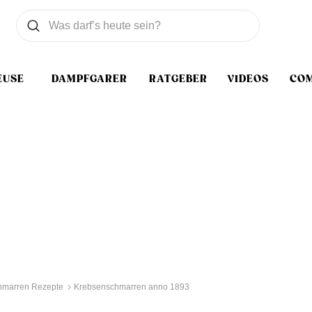
Was wollen Sie suchen
Suchen
EUSE
DAMPFGARER
RATGEBER
VIDEOS
CO
hmarren Rezepte
Krebsenschmarren anno 1893