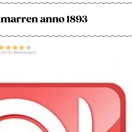
marren anno 1893
Bewerten
,9/5 (21 Bewertungen)