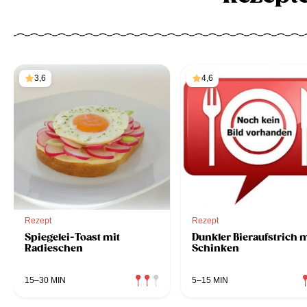
3,6
4,6
Rezept
Rezept
Spiegelei-Toast mit
Dunkler Bieraufstrich m
Radieschen
Schinken
15–30 MIN
5–15 MIN