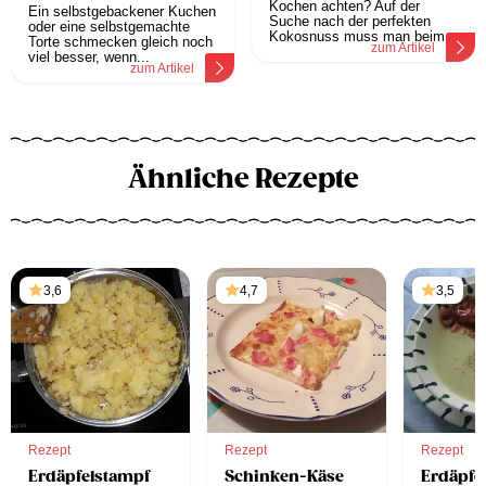
Kochen achten? Auf der
Ein selbstgebackener Kuchen
Suche nach der perfekten
oder eine selbstgemachte
Kokosnuss muss man beim...
Torte schmecken gleich noch
zum Artikel
viel besser, wenn...
zum Artikel
Ähnliche Rezepte
3,6
4,7
3,5
Rezept
Rezept
Rezept
Erdäpfelstampf
Schinken-Käse
Erdäpfe