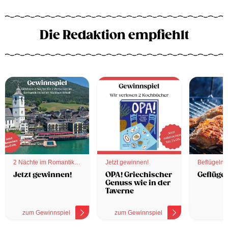
Die Redaktion empfiehlt
2 Nächte im Romantik
Jetzt gewinnen!
Beflügelnd
Hotel
Jetzt gewinnen!
OPA! Griechischer
Geflügel
Genuss wie in der
Taverne
zum Gewinnspiel
zum Gewinnspiel
z