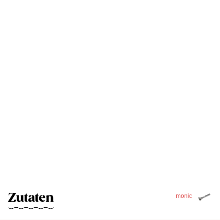
Zutaten
monic