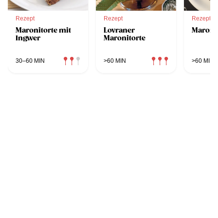
Rezept
Rezept
Rezept
Maronitorte mit
Lovraner
Maroni
Ingwer
Maronitorte
30–60 MIN
>60 MIN
>60 MIN