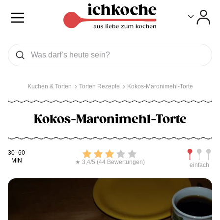
Toggle
Toggle
Was wollen Sie suchen
Suchen
Kuchen & Torten
Torten Rezepte
Kokos-Maronimehl-Torte
Kokos-Maronimehl-Torte
Kochdauer
Bewerten
Schwierig
30–60
MIN
★ 3,4/5 (44 Bewertungen)
einfach