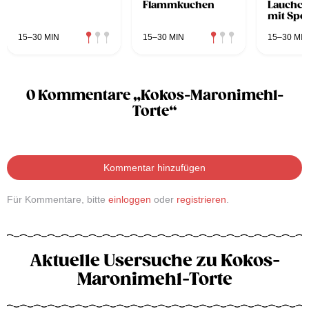
Flammkuchen
Lauchc
mit Spe
15–30 MIN
15–30 MIN
15–30 MIN
0 Kommentare „Kokos-Maronimehl-
Torte“
Kommentar hinzufügen
Für Kommentare, bitte
einloggen
oder
registrieren
.
Aktuelle Usersuche zu Kokos-
Maronimehl-Torte