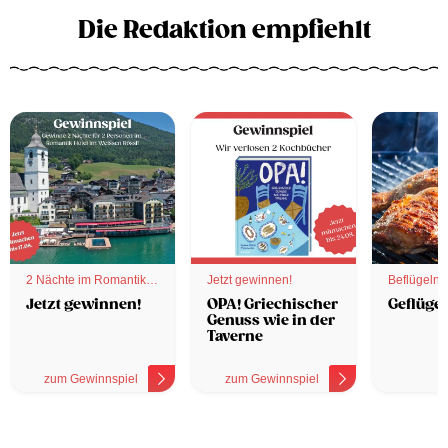
Die Redaktion empfiehlt
2 Nächte im Romantik
Jetzt gewinnen!
Beflügelnd
Hotel
Jetzt gewinnen!
OPA! Griechischer
Geflügel
Genuss wie in der
Taverne
zum Gewinnspiel
zum Gewinnspiel
z