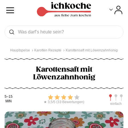
Toggle
Toggle
Was wollen Sie suchen
Suchen
Hauptspeise
Karotten Rezepte
Karottensaft mit Löwenzahnhonig
Karottensaft mit
Löwenzahnhonig
Kochdauer
Bewerten
Schwierig
5–15
MIN
★ 3,5/5 (33 Bewertungen)
einfach