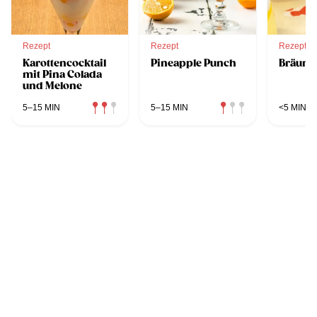
Rezept
Rezept
Rezept
Karottencocktail
Pineapple Punch
Bräunu
mit Pina Colada
und Melone
5–15 MIN
5–15 MIN
<5 MIN