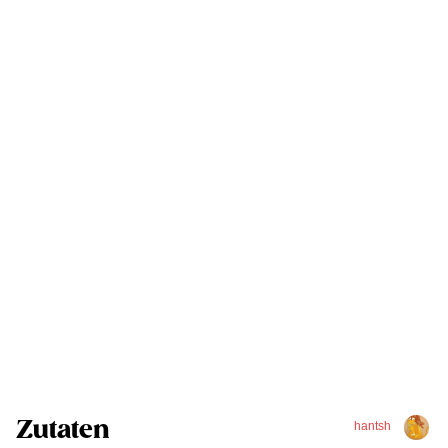
Zutaten
hantsh