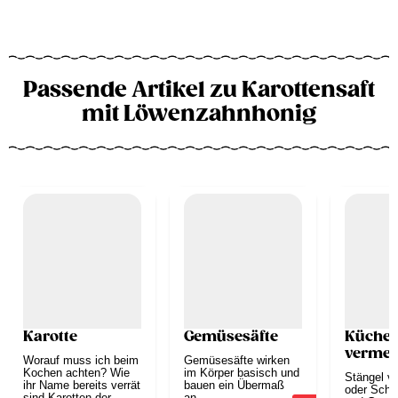
Passende Artikel zu Karottensaft
mit Löwenzahnhonig
Karotte
Gemüsesäfte
Küchen
vermei
Worauf muss ich beim
Gemüsesäfte wirken
Kochen achten? Wie
im Körper basisch und
Stängel v
ihr Name bereits verrät
bauen ein Übermaß
oder Scha
sind Karotten der
an...