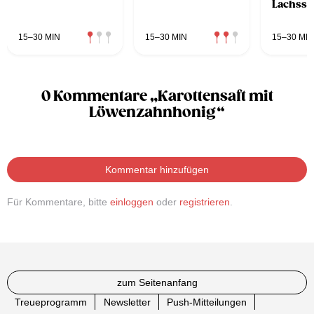
Lachss
15–30 MIN
15–30 MIN
15–30 MIN
0 Kommentare „Karottensaft mit
Löwenzahnhonig“
Kommentar hinzufügen
Für Kommentare, bitte
einloggen
oder
registrieren
.
zum Seitenanfang
Treueprogramm
Newsletter
Push-Mitteilungen