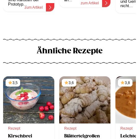
und Gemü
zum Artikel
Prototyp...
nicht...
zum Artikel
z
Ähnliche Rezepte
3,5
3,6
3,8
Rezept
Rezept
Rezept
Kirschbrei
Blätterteigrollen
Leichte