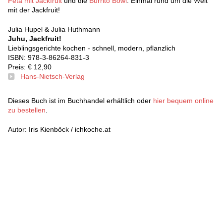
Feta mit Jackfruit
und die
Burrito Bowl
. Einmal rund um die Welt
mit der Jackfruit!
Julia Hupel & Julia Huthmann
Juhu, Jackfruit!
Lieblingsgerichte kochen - schnell, modern, pflanzlich
ISBN: 978-3-86264-831-3
Preis: € 12,90
Hans-Nietsch-Verlag
Dieses Buch ist im Buchhandel erhältlich oder
hier bequem online
zu bestellen
.
Autor: Iris Kienböck / ichkoche.at