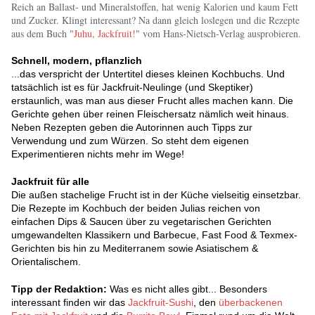
Reich an Ballast- und Mineralstoffen, hat wenig Kalorien und kaum Fett
und Zucker. Klingt interessant? Na dann gleich loslegen und die Rezepte
aus dem Buch "
Juhu, Jackfruit!
" vom Hans-Nietsch-Verlag ausprobieren.
Schnell, modern, pflanzlich
...das verspricht der Untertitel dieses kleinen Kochbuchs. Und
tatsächlich ist es für Jackfruit-Neulinge (und Skeptiker)
erstaunlich, was man aus dieser Frucht alles machen kann. Die
Gerichte gehen über reinen Fleischersatz nämlich weit hinaus.
Neben Rezepten geben die Autorinnen auch Tipps zur
Verwendung und zum Würzen. So steht dem eigenen
Experimentieren nichts mehr im Wege!
Jackfruit für alle
Die außen stachelige Frucht ist in der Küche vielseitig einsetzbar.
Die Rezepte im Kochbuch der beiden Julias reichen von
einfachen Dips & Saucen über zu vegetarischen Gerichten
umgewandelten Klassikern und Barbecue, Fast Food & Texmex-
Gerichten bis hin zu Mediterranem sowie Asiatischem &
Orientalischem.
Tipp der Redaktion:
Was es nicht alles gibt... Besonders
interessant finden wir das
Jackfruit-Sushi
, den
überbackenen