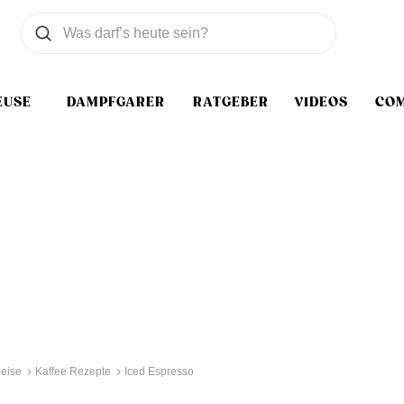
Was wollen Sie suchen
Suchen
EUSE
DAMPFGARER
RATGEBER
VIDEOS
CO
eise
Kaffee Rezepte
Iced Espresso