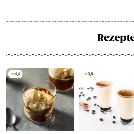
Rezept
4,4
3,8