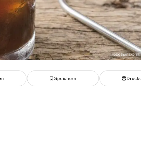
Foto: thanakornk 
en
Speichern
Druck