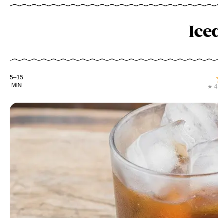
Ice
Kochdauer
5–15
MIN
★ 4