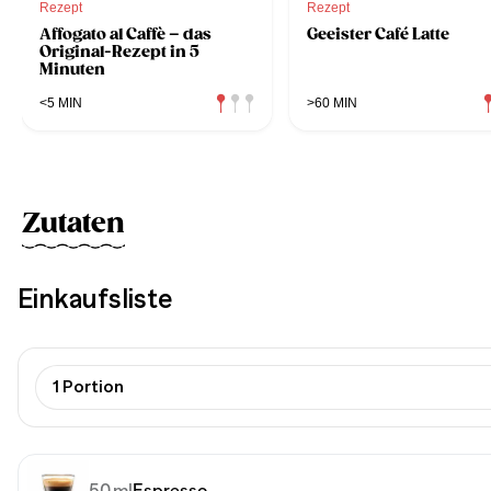
Rezept
Rezept
Affogato al Caffè – das
Geeister Café Latte
Original-Rezept in 5
Minuten
<5 MIN
>60 MIN
Zutaten