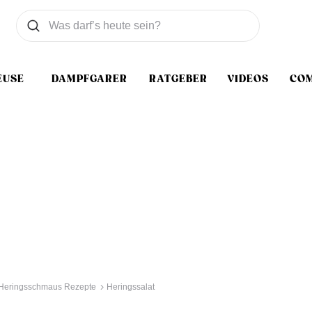
Was wollen Sie suchen
Suchen
EUSE
DAMPFGARER
RATGEBER
VIDEOS
CO
Heringsschmaus Rezepte
Heringssalat