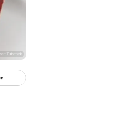
bert Tutschek
en