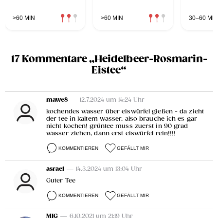
>60 MIN
>60 MIN
30–60 MIN
17 Kommentare „Heidelbeer-Rosmarin-
Eistee“
mawe8
— 12.7.2024 um 14:24 Uhr
kochendes wasser über eiswürfel gießen - da zieht
der tee in kaltem wasser, also brauche ich es gar
nicht kochen! grüntee muss zuerst in 90 grad
wasser ziehen, dann erst eiswürfel rein!!!!
KOMMENTIEREN
GEFÄLLT MIR
asrael
— 14.3.2024 um 13:04 Uhr
Guter Tee
KOMMENTIEREN
GEFÄLLT MIR
MIG
— 6.10.2021 um 21:19 Uhr