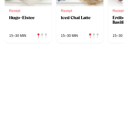
Rezept
Rezept
Rezept
Hugo-Eistee
Iced Chai Latte
Erdbee
Basilik
15–30 MIN
15–30 MIN
15–30 MI