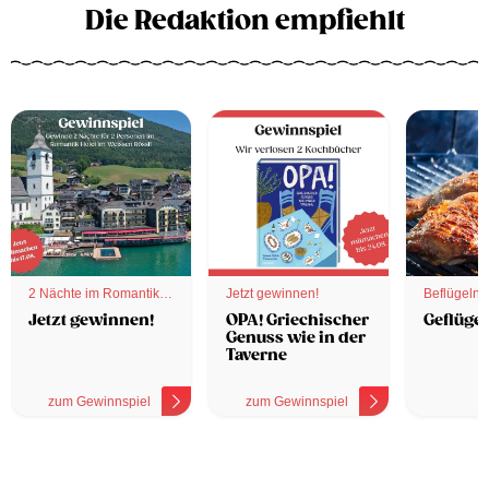
Die Redaktion empfiehlt
2 Nächte im Romantik
Jetzt gewinnen!
Beflügelnd
Hotel
Jetzt gewinnen!
OPA! Griechischer
Geflügel
Genuss wie in der
Taverne
zum Gewinnspiel
zum Gewinnspiel
z