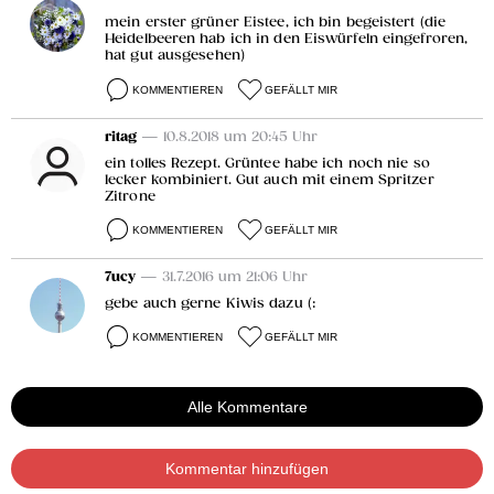
mein erster grüner Eistee, ich bin begeistert (die
Heidelbeeren hab ich in den Eiswürfeln eingefroren,
hat gut ausgesehen)
KOMMENTIEREN
GEFÄLLT MIR
ritag
— 10.8.2018 um 20:45 Uhr
ein tolles Rezept. Grüntee habe ich noch nie so
lecker kombiniert. Gut auch mit einem Spritzer
Zitrone
KOMMENTIEREN
GEFÄLLT MIR
7ucy
— 31.7.2016 um 21:06 Uhr
gebe auch gerne Kiwis dazu (:
KOMMENTIEREN
GEFÄLLT MIR
Alle Kommentare
Kommentar hinzufügen