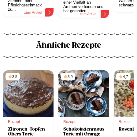
Zitronen- oder
Wasser üb
einer Vielfalt an
Pfirsichgeschmack
schwarzen
Aromen verfeinern und
z
zu...
hat garantiert...
zum Artikel
zum Artikel
Ähnliche Rezepte
3,5
3,9
4,7
Rezept
Rezept
Rezept
Zitronen-Topfen-
Schokoladenmousse-
Rosenli
Obers Torte
Torte mit Orange