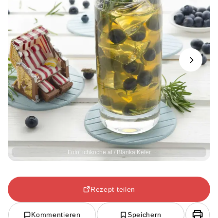
Next
Foto: ichkoche.at / Blanka Kefer
Rezept teilen
Kommentieren
Speichern