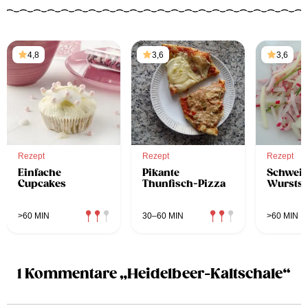
4,8
3,6
3,6
Rezept
Rezept
Rezept
Einfache
Pikante
Schweiz
Cupcakes
Thunfisch-Pizza
Wurstsa
>60 MIN
30–60 MIN
>60 MIN
1 Kommentare „Heidelbeer-Kaltschale“