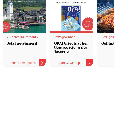
2 Nächte im Romantik
Jetzt gewinnen!
Beflügelnd
Hotel
Jetzt gewinnen!
OPA! Griechischer
Geflügel
Genuss wie in der
Taverne
zum Gewinnspiel
zum Gewinnspiel
z