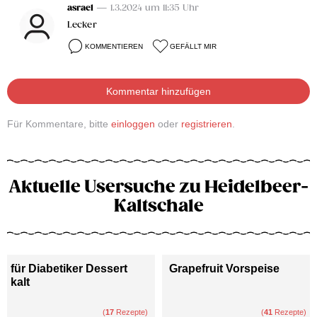
asrael
— 1.3.2024 um 11:35 Uhr
Lecker
KOMMENTIEREN
GEFÄLLT MIR
Kommentar hinzufügen
Für Kommentare, bitte
einloggen
oder
registrieren
.
Aktuelle Usersuche zu Heidelbeer-
Kaltschale
für Diabetiker Dessert
Grapefruit Vorspeise
kalt
(
17
Rezepte)
(
41
Rezepte)