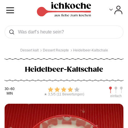
Toggle
Toggle
Was wollen Sie suchen
Suchen
Dessert kalt
Dessert Rezepte
Heidelbeer-Kaltschale
Heidelbeer-Kaltschale
Kochdauer
Bewerten
Schwierig
30–60
MIN
★ 3,5/5 (11 Bewertungen)
einfach