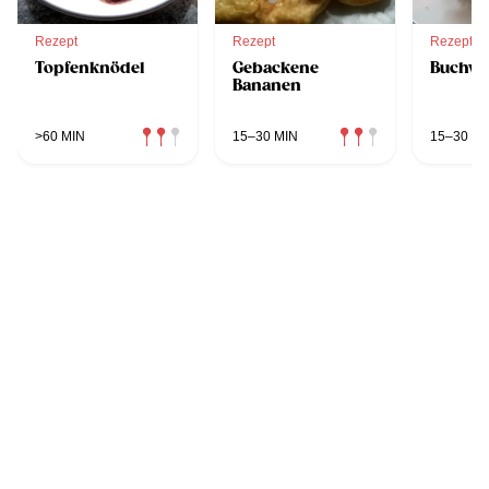
Rezept
Rezept
Rezept
Topfenknödel
Gebackene
Buchwe
Bananen
>60 MIN
15–30 MIN
15–30 MI