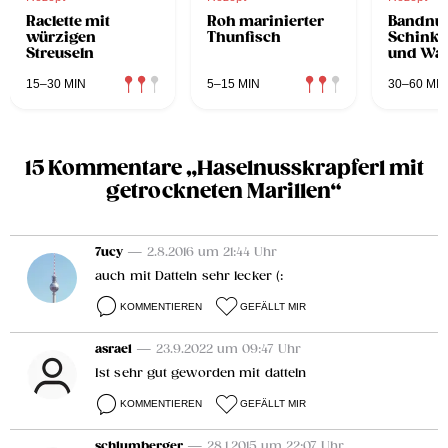
Raclette mit
Roh marinierter
Bandnud
würzigen
Thunfisch
Schink
Streuseln
und Wac
15–30 MIN
5–15 MIN
30–60 MIN
15 Kommentare „Haselnusskrapferl mit
getrockneten Marillen“
7ucy
— 2.8.2016 um 21:44 Uhr
auch mit Datteln sehr lecker (:
KOMMENTIEREN
GEFÄLLT MIR
asrael
— 23.9.2022 um 09:47 Uhr
Ist sehr gut geworden mit datteln
KOMMENTIEREN
GEFÄLLT MIR
schlumberger
— 28.1.2015 um 22:07 Uhr