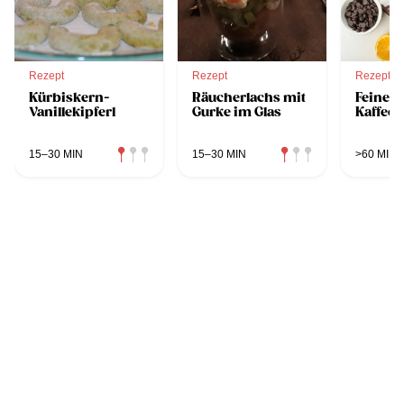
Rezept
Rezept
Rezept
Kürbiskern-
Räucherlachs mit
Feines
Vanillekipferl
Gurke im Glas
Kaffee
15–30 MIN
15–30 MIN
>60 MIN