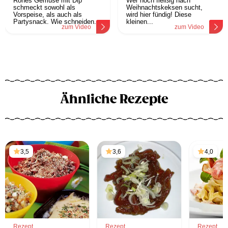
Rohes Gemüse mit Dip
Wer noch fleißig nach
schmeckt sowohl als
Weihnachtskeksen sucht,
Vorspeise, als auch als
wird hier fündig! Diese
Partysnack. Wie schneiden...
kleinen...
zum Video
zum Video
Ähnliche Rezepte
3,5
3,6
4,0
Rezept
Rezept
Rezept