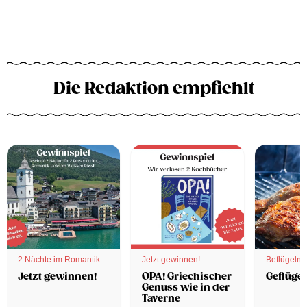
Die Redaktion empfiehlt
2 Nächte im Romantik
Jetzt gewinnen!
Beflügelnd
Hotel
Jetzt gewinnen!
OPA! Griechischer
Geflügel
Genuss wie in der
Taverne