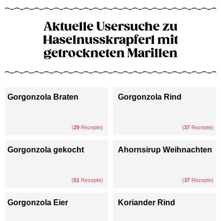
Aktuelle Usersuche zu
Haselnusskrapferl mit
getrockneten Marillen
Gorgonzola Braten
Gorgonzola Rind
(
29
Rezepte)
(
37
Rezepte)
Gorgonzola gekocht
Ahornsirup Weihnachten
(
51
Rezepte)
(
37
Rezepte)
Gorgonzola Eier
Koriander Rind