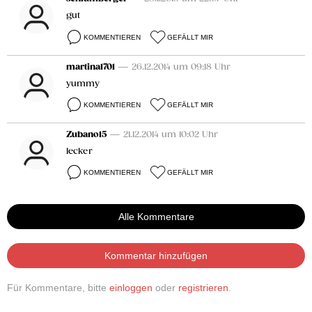
gut
KOMMENTIEREN
GEFÄLLT MIR
martina1701
— 26.12.2014 um 09:18 Uhr
yummy
KOMMENTIEREN
GEFÄLLT MIR
Zubano15
— 21.12.2014 um 10:02 Uhr
lecker
KOMMENTIEREN
GEFÄLLT MIR
Alle Kommentare
Kommentar hinzufügen
Für Kommentare, bitte
einloggen
oder
registrieren
.