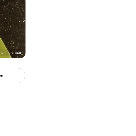
to: molenaar
en