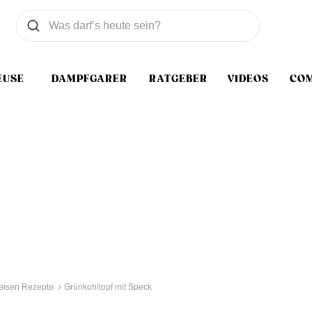
Was wollen Sie suchen
Suchen
EUSE
DAMPFGARER
RATGEBER
VIDEOS
CO
eisen Rezepte
Grünkohltopf mit Speck