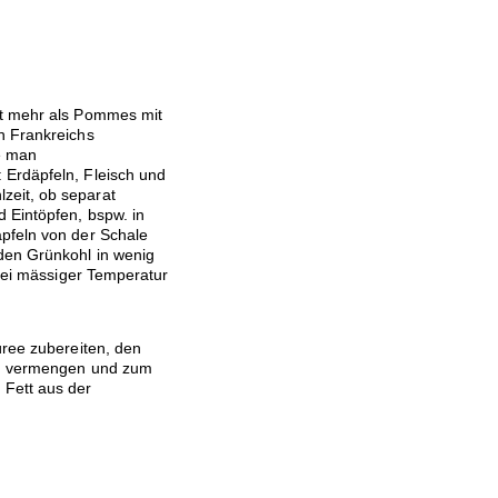
et mehr als Pommes mit
n Frankreichs
ie man
 Erdäpfeln, Fleisch und
zeit, ob separat
 Eintöpfen, bspw. in
pfeln von der Schale
den Grünkohl in wenig
 bei mässiger Temperatur
üree zubereiten, den
men vermengen und zum
Fett aus der