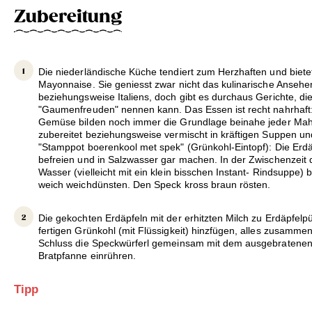
Zubereitung
Die niederländische Küche tendiert zum Herzhaften und biet
Mayonnaise. Sie geniesst zwar nicht das kulinarische Ansehe
beziehungsweise Italiens, doch gibt es durchaus Gerichte, d
"Gaumenfreuden" nennen kann. Das Essen ist recht nahrhaft:
Gemüse bilden noch immer die Grundlage beinahe jeder Mahl
zubereitet beziehungsweise vermischt in kräftigen Suppen und
"Stamppot boerenkool met spek" (Grünkohl-Eintopf): Die Erdä
befreien und in Salzwasser gar machen. In der Zwischenzeit 
Wasser (vielleicht mit ein klein bisschen Instant- Rindsuppe)
weich weichdünsten. Den Speck kross braun rösten.
Die gekochten Erdäpfeln mit der erhitzten Milch zu Erdäpfelp
fertigen Grünkohl (mit Flüssigkeit) hinzfügen, alles zusam
Schluss die Speckwürferl gemeinsam mit dem ausgebratenen 
Bratpfanne einrühren.
Tipp