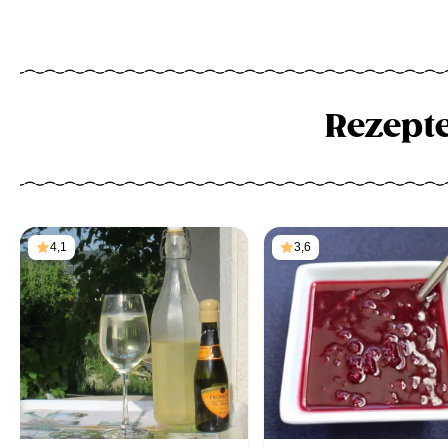
Rezept
4,1
3,6