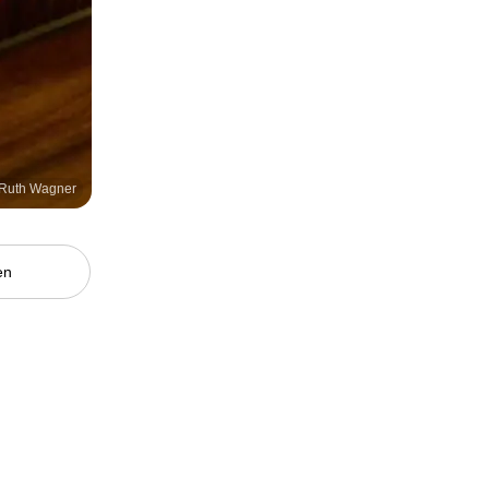
 Ruth Wagner
en