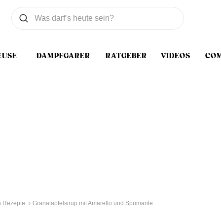
Was wollen Sie suchen
Suchen
EUSE
DAMPFGARER
RATGEBER
VIDEOS
CO
n Rezepte
Granatapfelsirup mit Amaretto und Spumante