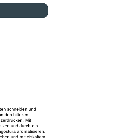
lten schneiden und
n den bitteren
 zerdrücken. Mit
ixen und durch ein
ngostura aromatisieren.
geben und mit eiskaltem