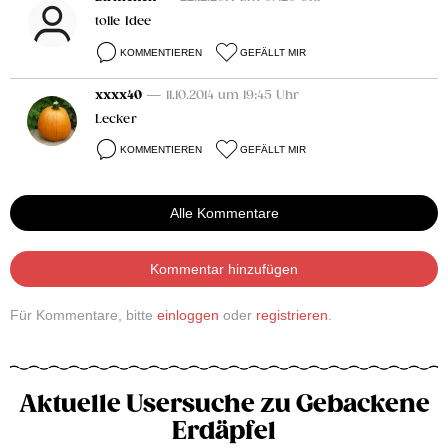
tolle Idee
KOMMENTIEREN
GEFÄLLT MIR
xxxx40
— 11.10.2014 um 19:45 Uhr
Lecker
KOMMENTIEREN
GEFÄLLT MIR
Alle Kommentare
Kommentar hinzufügen
Für Kommentare, bitte
einloggen
oder
registrieren
.
Aktuelle Usersuche zu Gebackene
Erdäpfel