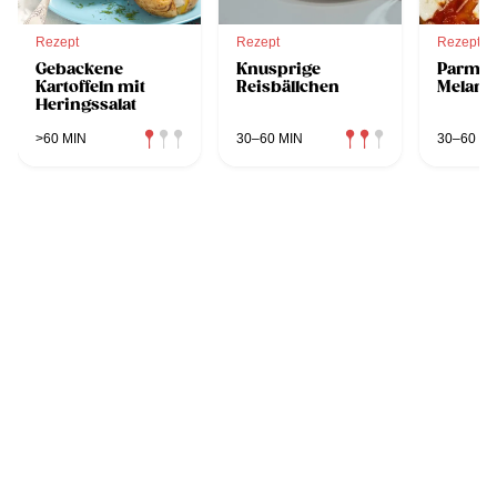
Rezept
Rezept
Rezept
Gebackene
Knusprige
Parmig
Kartoffeln mit
Reisbällchen
Melanz
Heringssalat
>60 MIN
30–60 MIN
30–60 MI