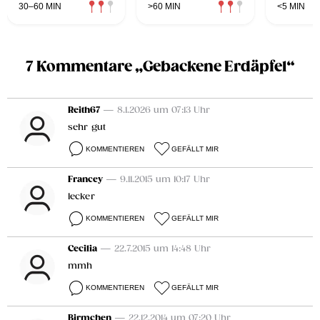
30–60 MIN
>60 MIN
<5 MIN
7 Kommentare „Gebackene Erdäpfel“
Reith67
— 8.1.2026 um 07:13 Uhr
sehr gut
KOMMENTIEREN
GEFÄLLT MIR
Francey
— 9.11.2015 um 10:17 Uhr
lecker
KOMMENTIEREN
GEFÄLLT MIR
Cecilia
— 22.7.2015 um 14:48 Uhr
mmh
KOMMENTIEREN
GEFÄLLT MIR
Birmchen
— 22.12.2014 um 07:20 Uhr