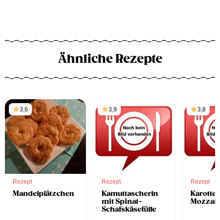
Ähnliche Rezepte
3,6
3,9
3,8
Rezept
Rezept
Rezept
Mandelplätzchen
Kamuttascherln
Karotte
mit Spinat-
Mozzare
Schafskäsefülle