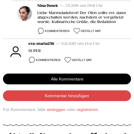
Nina Dusek
— 7.8.2019 um 09:11 Uhr
Liebe Marmeladebrot! Der Ofen sollte evt. dann
abgeschalten werden, nachdem er vorgeheizt
wurde. Kulinarische Grüße, die Redaktion
KOMMENTIEREN
GEFÄLLT MIR
eva-maria2511
— 8.12.2015 um 13:41 Uhr
SUPER
KOMMENTIEREN
GEFÄLLT MIR
Alle Kommentare
Kommentar hinzufügen
Für Kommentare, bitte
einloggen
oder
registrieren
.