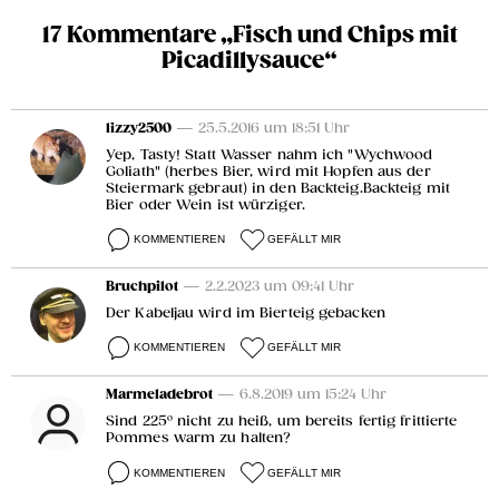
17 Kommentare „Fisch und Chips mit
Picadillysauce“
lizzy2500
— 25.5.2016 um 18:51 Uhr
Yep, Tasty! Statt Wasser nahm ich "Wychwood
Goliath" (herbes Bier, wird mit Hopfen aus der
Steiermark gebraut) in den Backteig.Backteig mit
Bier oder Wein ist würziger.
KOMMENTIEREN
GEFÄLLT MIR
Bruchpilot
— 2.2.2023 um 09:41 Uhr
Der Kabeljau wird im Bierteig gebacken
KOMMENTIEREN
GEFÄLLT MIR
Marmeladebrot
— 6.8.2019 um 15:24 Uhr
Sind 225° nicht zu heiß, um bereits fertig frittierte
Pommes warm zu halten?
KOMMENTIEREN
GEFÄLLT MIR