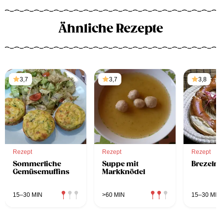
Ähnliche Rezepte
3,7
3,7
3,8
Rezept
Rezept
Rezept
Sommerliche
Suppe mit
Brezeln
Gemüsemuffins
Markknödel
15–30 MIN
>60 MIN
15–30 MIN