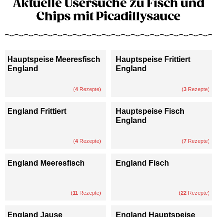
Aktuelle Usersuche zu Fisch und
Chips mit Picadillysauce
Hauptspeise Meeresfisch
Hauptspeise Frittiert
England
England
(
4
Rezepte)
(
3
Rezepte)
England Frittiert
Hauptspeise Fisch
England
(
4
Rezepte)
(
7
Rezepte)
England Meeresfisch
England Fisch
(
11
Rezepte)
(
22
Rezepte)
England Jause
England Hauptspeise