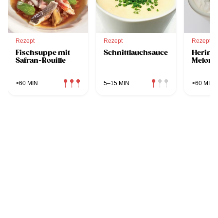
Rezept
Rezept
Rezept
Fischsuppe mit
Schnittlauchsauce
Herings
Safran-Rouille
Melone
>60 MIN
5–15 MIN
>60 MIN