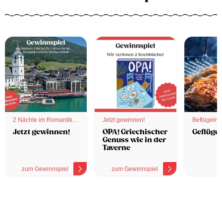
2 Nächte im Romantik
Jetzt gewinnen!
Beflügelnd
Hotel
Jetzt gewinnen!
OPA! Griechischer
Geflügel
Genuss wie in der
Taverne
zum Gewinnspiel
zum Gewinnspiel
z